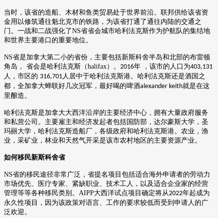
当时，该省的造船、木材和鱼类贸易处于世界前沿。联邦供给该省资
金用以修筑通往魁北克市的铁路，为该省打通了通往内陆的交通之
门。一战和二战强化了
NS
省省会城市哈利法克斯作为护航队的集结地
和世界主要港口的重要地位。
NS
省是加拿大第二小的省份，主要包括新斯科舍半岛和北部的布雷顿
角岛，
省会是哈利法克斯（
halifax
）。
年 ，该市的人口为
2016
403,131
人，市区的
人居中于哈利法克斯港。哈利法克斯还是酒国之
316,701
都，全加拿大蝉联好几次冠军，最好喝的啤酒
就是在这
alexander keith
里酿造。
哈利法克斯是加拿大大西洋沿岸的主要经济中心，拥有大量政府服务
和私营公司。主要雇主和经济发起者包括国防部，达尔豪斯大学，圣
玛丽大学，哈利法克斯造船厂，各级政府和哈利法克斯港。农业，渔
业，采矿业，林业和天然气开采是该市农村地区的主要资源产业。
如何移民新斯科舍省
NS
省的移民途径非常广泛，省提名项目包括适合海外申请者的劳动力
市场优先、医疗专家、紧缺职业、技术工人，以及适合企业家的经营
管理等等各种移民类别。
AIPP
大西洋试点项目确定将从
年起成为
2022
永久性项目，因为该政策对语言、工作的要求较低而受到申请人的广
泛欢迎。