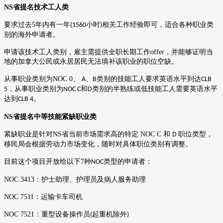
NS
省提名技术工人类
要求过去
5
年内有一年
小时
相关工作经验即可，适合各种职业类
(1560
)
别的海外申请者。
申请该技术工人类别，雇主需提供全职长期工作
offer
，并能够证明当
地的加拿大公民或永居居民无法填补该职业的职位空缺。
从事职业类别为
NOC 0
、
、
类别的技能工人要求英语水平到达
A
B
CLB
，从事职业类别为
和
类别的半熟练或低技能工人需要英语水平
5
NOC C
D
达到
。
CLB 4
NS
省提名中等技能紧缺职业类
紧缺职业是针对
NS
省当前市场需求高的特定
NOC C
和
职位类型，
D
移民局会根据劳动力市场变化，随时对具体职位类别有调整。
目前这个项目开放给以下
7
种
类型的申请者：
NOC
NOC 3413
：护士助理、护理员及病人服务助理
NOC 7511
：运输卡车司机
NOC 7521
：重型设备操作员
起重机除外
(
)