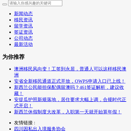
新闻动态
移民资讯
留学资讯
签证资讯
公司动态
最新活动
为你推荐
澳洲移民风向变！工签到永居，普通人可以这样移民澳
洲
安省全新移民通道正式开放，OWPS申请入口已上线！
新西兰公民能担保配偶留澳吗？461签证解析，建议收
藏！
安提瓜护照新规落地，居住要求大幅上调，合规时代正
式开启！
新西兰休假制度大改革，入职第一天就开始算年假！
友情链接 :
四川因私出入境服务协会