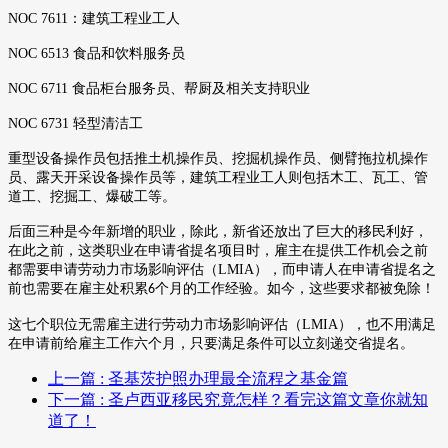
NOC 7611
：建筑工程业工人
NOC 6513
食品和饮料服务员
NOC 6711
食品柜台服务员、帮厨及相关支持职业
NOC 6731
轻型清洁工
重型设备操作员包括推土机操作员、挖掘机操作员、侧臂拖拉机操作
员、露天开采设备操作员等，建筑工程业工人则包括木工、瓦工、管
道工、挖掘工、爆破工等。
后面三种是今年新增的职业，除此，新省还放出了巨大的移民利好，
在此之前，这类职业在申请省提名项目时，雇主在提供工作机会之前
都需要申请劳动力市场影响评估（
LMIA
），而申请人在申请省提名之
前也需要在雇主处积累
个月的工作经验。如今，这些要求都被免除！
6
这七个职位无需雇主进行劳动力市场影响评估（
LMIA
），也不用满足
在申请前给雇主工作六个月
，
只要满足条件可以立刻递交省提名
。
上一篇
: 圣基茨护照办理最全流程之基金篇
下一篇
: 圣卢西亚移民究竟怎样？看完这篇文章你就知
道了！