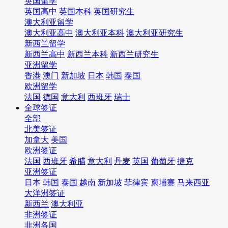
英国留学
英国高中
英国本科
英国研究生
澳大利亚留学
澳大利亚高中
澳大利亚本科
澳大利亚研究生
新西兰留学
新西兰高中
新西兰本科
新西兰研究生
亚洲留学
香港
澳门
新加坡
日本
韩国
泰国
欧洲留学
法国
德国
意大利
西班牙
瑞士
全球签证
全部
北美签证
加拿大
美国
欧洲签证
法国
西班牙
希腊
意大利
丹麦
英国
葡萄牙
捷克
亚洲签证
日本
韩国
泰国
越南
新加坡
菲律宾
柬埔寨
马来西亚
大洋洲签证
新西兰
澳大利亚
非洲签证
非洲各国