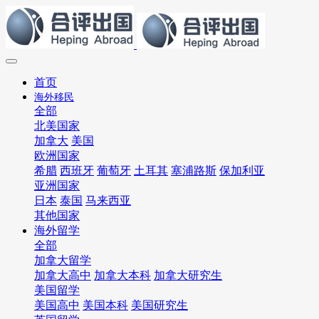
首页
海外移民
全部
北美国家
加拿大
美国
欧洲国家
希腊
西班牙
葡萄牙
土耳其
塞浦路斯
保加利亚
亚洲国家
日本
泰国
马来西亚
其他国家
海外留学
全部
加拿大留学
加拿大高中
加拿大本科
加拿大研究生
美国留学
美国高中
美国本科
美国研究生