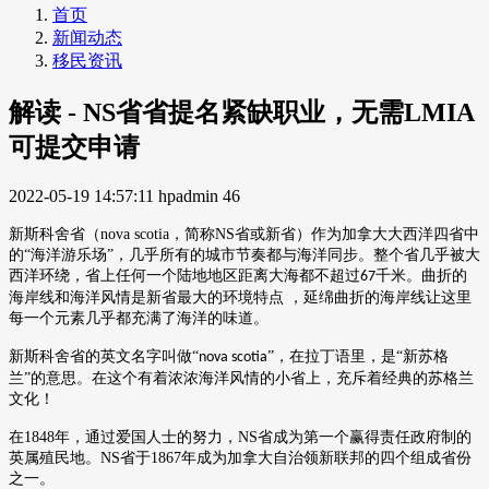
首页
新闻动态
移民资讯
解读 - NS省省提名紧缺职业，无需LMIA
可提交申请
2022-05-19 14:57:11
hpadmin
46
新斯科舍省（nova scotia，简称
NS
省或新省）作为加拿大大西洋四省中
的“海洋游乐场”，几乎所有的城市节奏都与海洋同步。整个省几乎被大
西洋环绕，省上任何一个陆地地区距离大海都不超过
千米。曲折的
67
海岸线和海洋风情是新省最大的环境特点 ，延绵曲折的海岸线让这里
每一个元素几乎都充满了海洋的味道。
新斯科舍省的英文名字叫做
“
”，在拉丁语里，是“新苏格
nova scotia
兰”的意思。在这个有着浓浓海洋风情的小省上，充斥着经典的苏格兰
文化！
在
1848
年，通过爱国人士的努力，
NS
省成为第一个赢得责任政府制的
英属殖民地。
NS
省于
1867
年成为加拿大自治领新联邦的四个组成省份
之一。