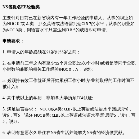
NS
省提名
EE
经验类
主要针对目前已在新省境内有一年工作经验的申请人。从事的职业如
为
NOC 0
或
类，那么英语或法语需到达
的水平，从事的职业如
A
CLB 7
为
类，则语言水平只需达到
的成绩即可申请。
NOC B
CLB 5
申请要求：
1.
申请人的年龄必须在
岁到
岁之间
21
55
;
2.
在申请前三年之内有至少
个月全职
个小时
或者是等同于全职
12
(1560
)
小时数的兼职的相关工作经验
，
，
类
(NOC 0
A
B
);
3.
必须持有效工作签证后开始累积工作小时
毕业前取得的工作时间不
(
被计入
);
4.
高中或以上的学历，非加拿大学历须
认证
ECA
;
5.
满足语言要求：
或
类
以上英语或法语水平
雅思听
，
- NOC 0
A
: CLB7
(
6
读
，写
，说
类
以上英语或法语水平
雅思听
，读
，写
6
6
6)- NOC B
: CLB5
(
5
4
，说
5
5) ;
6.
表明有意愿永久居住在
NS
省生活并能够为
NS
省的经济做贡献。