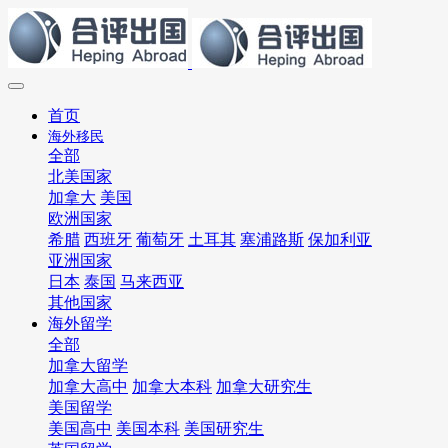
首页
海外移民
全部
北美国家
加拿大
美国
欧洲国家
希腊
西班牙
葡萄牙
土耳其
塞浦路斯
保加利亚
亚洲国家
日本
泰国
马来西亚
其他国家
海外留学
全部
加拿大留学
加拿大高中
加拿大本科
加拿大研究生
美国留学
美国高中
美国本科
美国研究生