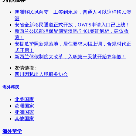
澳洲移民风向变！工签到永居，普通人可以这样移民澳
洲
安省全新移民通道正式开放，OWPS申请入口已上线！
新西兰公民能担保配偶留澳吗？461签证解析，建议收
藏！
安提瓜护照新规落地，居住要求大幅上调，合规时代正
式开启！
新西兰休假制度大改革，入职第一天就开始算年假！
友情链接 :
四川因私出入境服务协会
海外移民
北美国家
欧洲国家
亚洲国家
其他国家
海外留学