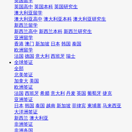
英国留学
英国高中
英国本科
英国研究生
澳大利亚留学
澳大利亚高中
澳大利亚本科
澳大利亚研究生
新西兰留学
新西兰高中
新西兰本科
新西兰研究生
亚洲留学
香港
澳门
新加坡
日本
韩国
泰国
欧洲留学
法国
德国
意大利
西班牙
瑞士
全球签证
全部
北美签证
加拿大
美国
欧洲签证
法国
西班牙
希腊
意大利
丹麦
英国
葡萄牙
捷克
亚洲签证
日本
韩国
泰国
越南
新加坡
菲律宾
柬埔寨
马来西亚
大洋洲签证
新西兰
澳大利亚
非洲签证
非洲各国