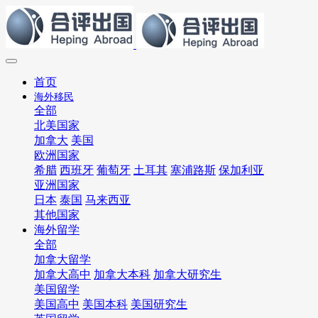
首页
海外移民
全部
北美国家
加拿大
美国
欧洲国家
希腊
西班牙
葡萄牙
土耳其
塞浦路斯
保加利亚
亚洲国家
日本
泰国
马来西亚
其他国家
海外留学
全部
加拿大留学
加拿大高中
加拿大本科
加拿大研究生
美国留学
美国高中
美国本科
美国研究生