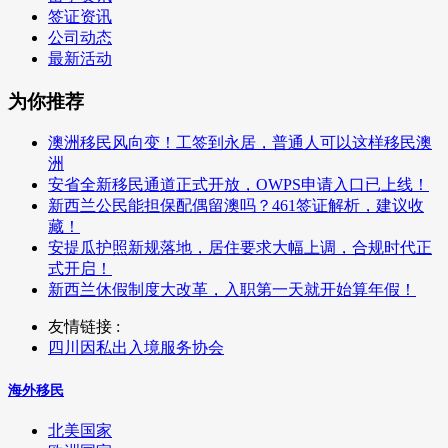
签证资讯
公司动态
最新活动
为你推荐
澳洲移民风向变！工签到永居，普通人可以这样移民澳
洲
安省全新移民通道正式开放，OWPS申请入口已上线！
新西兰公民能担保配偶留澳吗？461签证解析，建议收
藏！
安提瓜护照新规落地，居住要求大幅上调，合规时代正
式开启！
新西兰休假制度大改革，入职第一天就开始算年假！
友情链接 :
四川因私出入境服务协会
海外移民
北美国家