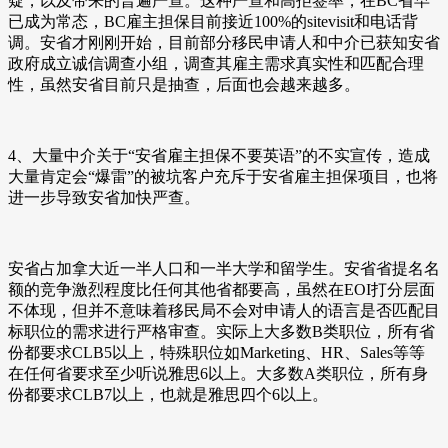
疑，以及带来的普遍严查。这种严查和高拒签率，在BC省早
已成为常态，BC雇主担保目前接近100%的sitevisit和电话背
调。安省才刚刚开始，目前部分移民申请人和中介已获知安省
政府成立诚信调查小组，调查其雇主需求真实性和匹配合理
性，虽然安省目前只是抽查，后面也会越来越多。
4、大量中介关于“安省雇主担保不要英语”的不实宣传，造成
大量肯定会“爆雷”的被坑客户充斥于安省雇主担保项目，也将
进一步导致安省加快严查。
安省占加拿大近一半人口和一半大学和留学生。安省省提名名
额的竞争激烈程度比任何其他省都要高，虽然在EOI打分层面
不体现，但并不意味着移民局不会对申请人的语言是否匹配目
标职位的需求进行严格审查。实际上大多数B类职位，所有省
份都要求CLB5以上，特殊职位如Marketing、HR、Sales等等
在任何省要求至少听说雅思6以上。大多数A类职位，所有身
份都要求CLB7以上，也就是雅思四个6以上。