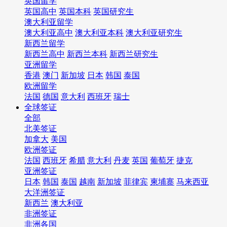
英国留学
英国高中
英国本科
英国研究生
澳大利亚留学
澳大利亚高中
澳大利亚本科
澳大利亚研究生
新西兰留学
新西兰高中
新西兰本科
新西兰研究生
亚洲留学
香港
澳门
新加坡
日本
韩国
泰国
欧洲留学
法国
德国
意大利
西班牙
瑞士
全球签证
全部
北美签证
加拿大
美国
欧洲签证
法国
西班牙
希腊
意大利
丹麦
英国
葡萄牙
捷克
亚洲签证
日本
韩国
泰国
越南
新加坡
菲律宾
柬埔寨
马来西亚
大洋洲签证
新西兰
澳大利亚
非洲签证
非洲各国