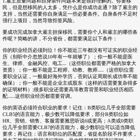
1.雇主质量问题和自身条件问题本来是很好理解的。你要移
民，但是想移民的人太多，凭什么是你成功走通？除了雇主的
支持，当然还需要你自身满足一些必要条件。自身条件不足时
强行上项目，当然导致拒签风险。
要成功完成加拿大雇主担保移民，需要你个人和雇主的哪些条
件呢？简略的讲，不分省份，都需要满足以下条件：
你的职业经历必须到位！你不能近三年都没有可证实的职业经
历（别听中介忽悠说10年有一年就够了）；你一般不能是医
生、律师、金融风控、电工...（这些职位都需要严格的加拿大
资质）；你一般不能是工程师、幼教、教师.....（这些职位需
要职业认证，一般最好海外学历，否则认证周期长成功率不能
确保）；你一般不能是企业主或股东（这样的话需要复杂得多
的证明材料）;很多职业还需要高等教育背景和职业经历相匹
配......这些职业经历都需要背调。
你的英语必须符合职业的要求！记住：B类职位几乎全部需要
CLB5的语言能力，极少数可以降低要求，部分B类职位如
HR、营销、销售、客服需要雅思听说6或更高；A类或0类职
位几乎全部需要CLB7的语言能力，极少数职位可以适当降低
要求；再记住：语言和职位的匹配度，省提名阶段不作要求，