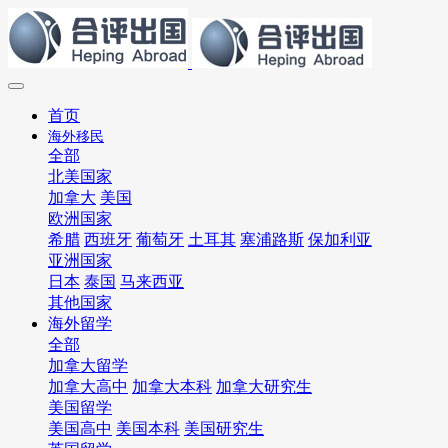
首页
海外移民
全部
北美国家
加拿大
美国
欧洲国家
希腊
西班牙
葡萄牙
土耳其
塞浦路斯
保加利亚
亚洲国家
日本
泰国
马来西亚
其他国家
海外留学
全部
加拿大留学
加拿大高中
加拿大本科
加拿大研究生
美国留学
美国高中
美国本科
美国研究生