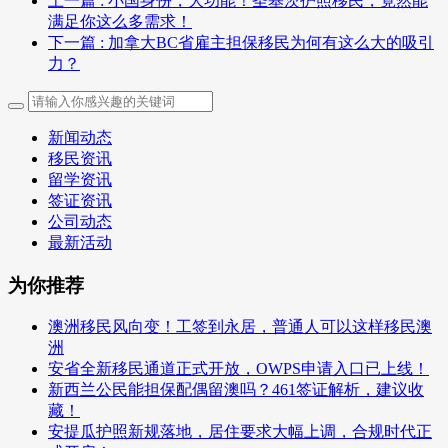
上一篇
: 小国身份，大功能！圣基茨护照移民，竟然能
满足你这么多需求！
下一篇
: 加拿大BC省雇主担保移民为何有这么大的吸引
力？
新闻动态
移民资讯
留学资讯
签证资讯
公司动态
最新活动
为你推荐
澳洲移民风向变！工签到永居，普通人可以这样移民澳
洲
安省全新移民通道正式开放，OWPS申请入口已上线！
新西兰公民能担保配偶留澳吗？461签证解析，建议收
藏！
安提瓜护照新规落地，居住要求大幅上调，合规时代正