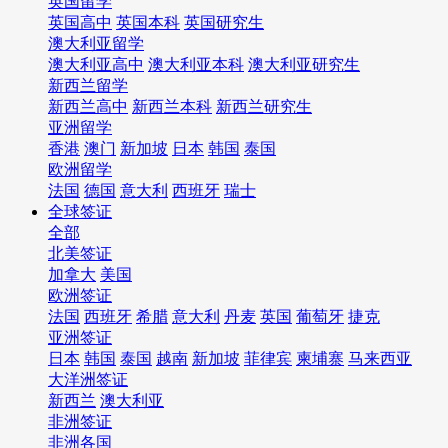
英国留学
英国高中
英国本科
英国研究生
澳大利亚留学
澳大利亚高中
澳大利亚本科
澳大利亚研究生
新西兰留学
新西兰高中
新西兰本科
新西兰研究生
亚洲留学
香港
澳门
新加坡
日本
韩国
泰国
欧洲留学
法国
德国
意大利
西班牙
瑞士
全球签证
全部
北美签证
加拿大
美国
欧洲签证
法国
西班牙
希腊
意大利
丹麦
英国
葡萄牙
捷克
亚洲签证
日本
韩国
泰国
越南
新加坡
菲律宾
柬埔寨
马来西亚
大洋洲签证
新西兰
澳大利亚
非洲签证
非洲各国