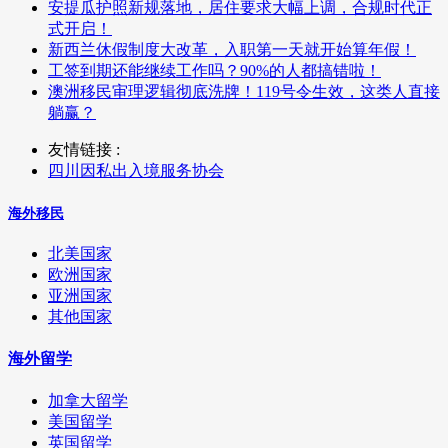
安提瓜护照新规落地，居住要求大幅上调，合规时代正
式开启！
新西兰休假制度大改革，入职第一天就开始算年假！
工签到期还能继续工作吗？90%的人都搞错啦！
澳洲移民审理逻辑彻底洗牌！119号令生效，这类人直接
躺赢？
友情链接 :
四川因私出入境服务协会
海外移民
北美国家
欧洲国家
亚洲国家
其他国家
海外留学
加拿大留学
美国留学
英国留学