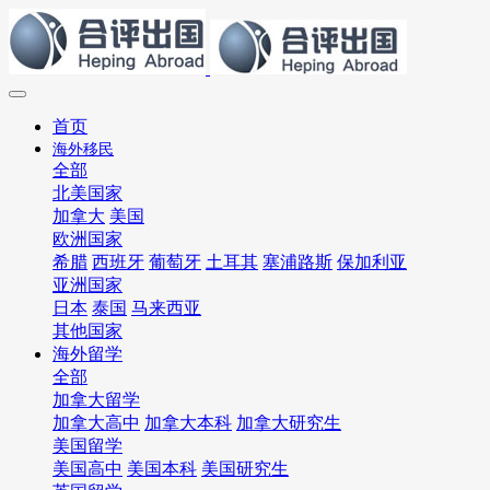
首页
海外移民
全部
北美国家
加拿大
美国
欧洲国家
希腊
西班牙
葡萄牙
土耳其
塞浦路斯
保加利亚
亚洲国家
日本
泰国
马来西亚
其他国家
海外留学
全部
加拿大留学
加拿大高中
加拿大本科
加拿大研究生
美国留学
美国高中
美国本科
美国研究生