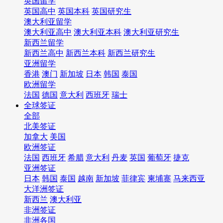
英国留学
英国高中
英国本科
英国研究生
澳大利亚留学
澳大利亚高中
澳大利亚本科
澳大利亚研究生
新西兰留学
新西兰高中
新西兰本科
新西兰研究生
亚洲留学
香港
澳门
新加坡
日本
韩国
泰国
欧洲留学
法国
德国
意大利
西班牙
瑞士
全球签证
全部
北美签证
加拿大
美国
欧洲签证
法国
西班牙
希腊
意大利
丹麦
英国
葡萄牙
捷克
亚洲签证
日本
韩国
泰国
越南
新加坡
菲律宾
柬埔寨
马来西亚
大洋洲签证
新西兰
澳大利亚
非洲签证
非洲各国