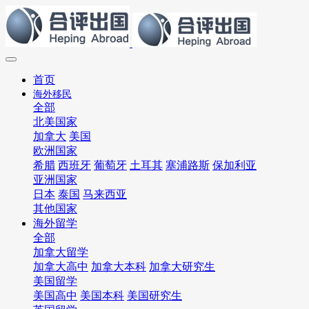
首页
海外移民
全部
北美国家
加拿大
美国
欧洲国家
希腊
西班牙
葡萄牙
土耳其
塞浦路斯
保加利亚
亚洲国家
日本
泰国
马来西亚
其他国家
海外留学
全部
加拿大留学
加拿大高中
加拿大本科
加拿大研究生
美国留学
美国高中
美国本科
美国研究生