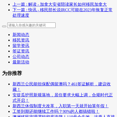
上一篇
: 解读 - 加拿大安省陪读家长如何移民加拿大
下一篇
: 快讯 - 移民部长说IRCC可能在2023年恢复正常
处理速度
新闻动态
移民资讯
留学资讯
签证资讯
公司动态
最新活动
为你推荐
新西兰公民能担保配偶留澳吗？461签证解析，建议收
藏！
安提瓜护照新规落地，居住要求大幅上调，合规时代正
式开启！
新西兰休假制度大改革，入职第一天就开始算年假！
工签到期还能继续工作吗？90%的人都搞错啦！
澳洲移民审理逻辑彻底洗牌！119号令生效，这类人直接