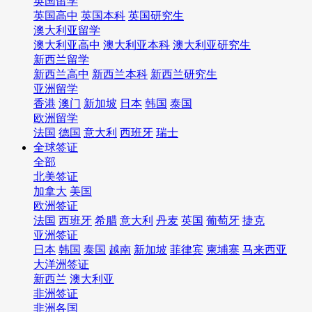
英国留学
英国高中
英国本科
英国研究生
澳大利亚留学
澳大利亚高中
澳大利亚本科
澳大利亚研究生
新西兰留学
新西兰高中
新西兰本科
新西兰研究生
亚洲留学
香港
澳门
新加坡
日本
韩国
泰国
欧洲留学
法国
德国
意大利
西班牙
瑞士
全球签证
全部
北美签证
加拿大
美国
欧洲签证
法国
西班牙
希腊
意大利
丹麦
英国
葡萄牙
捷克
亚洲签证
日本
韩国
泰国
越南
新加坡
菲律宾
柬埔寨
马来西亚
大洋洲签证
新西兰
澳大利亚
非洲签证
非洲各国