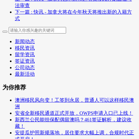
法审查
下一篇
: 快讯 - 加拿大将在今年秋天将推出新的入籍方
式
新闻动态
移民资讯
留学资讯
签证资讯
公司动态
最新活动
为你推荐
澳洲移民风向变！工签到永居，普通人可以这样移民澳
洲
安省全新移民通道正式开放，OWPS申请入口已上线！
新西兰公民能担保配偶留澳吗？461签证解析，建议收
藏！
安提瓜护照新规落地，居住要求大幅上调，合规时代正