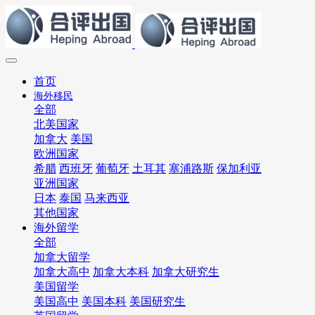
首页
海外移民
全部
北美国家
加拿大
美国
欧洲国家
希腊
西班牙
葡萄牙
土耳其
塞浦路斯
保加利亚
亚洲国家
日本
泰国
马来西亚
其他国家
海外留学
全部
加拿大留学
加拿大高中
加拿大本科
加拿大研究生
美国留学
美国高中
美国本科
美国研究生