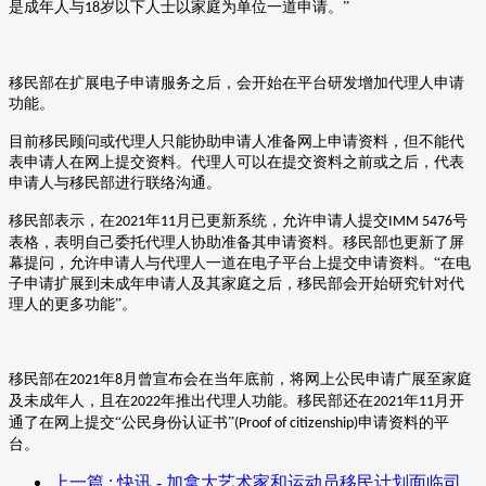
是成年人与
岁以下人士以家庭为单位一道申请。”
18
移民部在扩展电子申请服务之后，会开始在平台研发增加代理人申请
功能。
目前移民顾问或代理人只能协助申请人准备网上申请资料，但不能代
表申请人在网上提交资料。代理人可以在提交资料之前或之后，代表
申请人与移民部进行联络沟通。
移民部表示，在
年
月已更新系统，允许申请人提交
号
2021
11
IMM 5476
表格，表明自己委托代理人协助准备其申请资料。移民部也更新了屏
幕提问，允许申请人与代理人一道在电子平台上提交申请资料。“在电
子申请扩展到未成年申请人及其家庭之后，移民部会开始研究针对代
理人的更多功能”。
移民部在
年
月曾宣布会在当年底前，将网上公民申请广展至家庭
2021
8
及未成年人，且在
年推出代理人功能。移民部还在
年
月开
2022
2021
11
通了在网上提交“公民身份认证书”
申请资料的平
(Proof of citizenship)
台。
上一篇
: 快讯 - 加拿大艺术家和运动员移民计划面临司