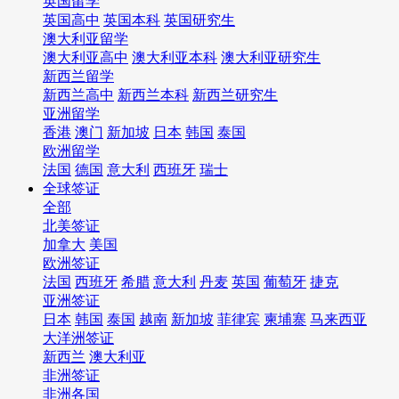
英国留学
英国高中
英国本科
英国研究生
澳大利亚留学
澳大利亚高中
澳大利亚本科
澳大利亚研究生
新西兰留学
新西兰高中
新西兰本科
新西兰研究生
亚洲留学
香港
澳门
新加坡
日本
韩国
泰国
欧洲留学
法国
德国
意大利
西班牙
瑞士
全球签证
全部
北美签证
加拿大
美国
欧洲签证
法国
西班牙
希腊
意大利
丹麦
英国
葡萄牙
捷克
亚洲签证
日本
韩国
泰国
越南
新加坡
菲律宾
柬埔寨
马来西亚
大洋洲签证
新西兰
澳大利亚
非洲签证
非洲各国