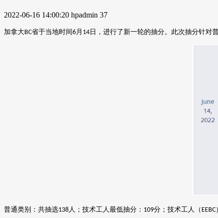
2022-06-16 14:00:20
hpadmin
37
加拿大
省于当地时间
月
日，进行了新一轮的抽分。此次抽分针对
BC
6
14
普通类别
：
共抽
选
人
；
技术工人最低抽分：
分
；
技术工人（
138
109
EEBC