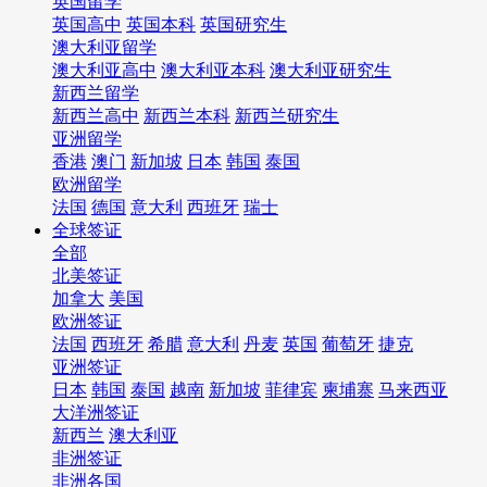
英国留学
英国高中
英国本科
英国研究生
澳大利亚留学
澳大利亚高中
澳大利亚本科
澳大利亚研究生
新西兰留学
新西兰高中
新西兰本科
新西兰研究生
亚洲留学
香港
澳门
新加坡
日本
韩国
泰国
欧洲留学
法国
德国
意大利
西班牙
瑞士
全球签证
全部
北美签证
加拿大
美国
欧洲签证
法国
西班牙
希腊
意大利
丹麦
英国
葡萄牙
捷克
亚洲签证
日本
韩国
泰国
越南
新加坡
菲律宾
柬埔寨
马来西亚
大洋洲签证
新西兰
澳大利亚
非洲签证
非洲各国