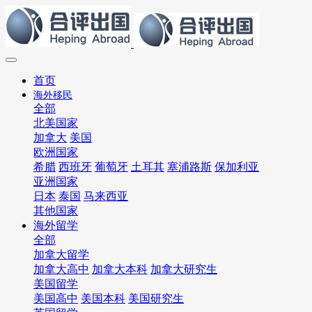
首页
海外移民
全部
北美国家
加拿大
美国
欧洲国家
希腊
西班牙
葡萄牙
土耳其
塞浦路斯
保加利亚
亚洲国家
日本
泰国
马来西亚
其他国家
海外留学
全部
加拿大留学
加拿大高中
加拿大本科
加拿大研究生
美国留学
美国高中
美国本科
美国研究生