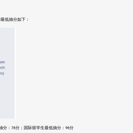
和最低抽分如下：
抽分：
分
；
国际留学生最低抽分：
分
76
96