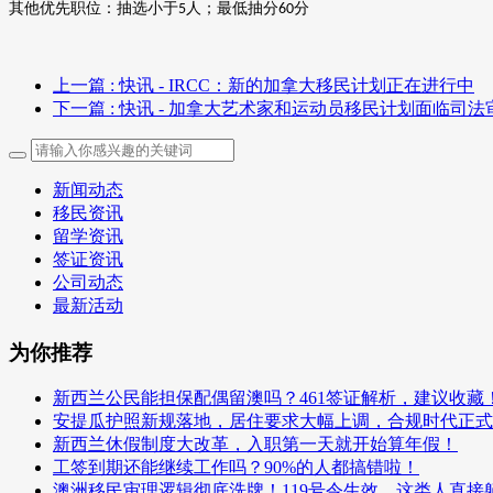
其他优先职位：抽选小于
人；最低抽分
分
5
60
上一篇
: 快讯 - IRCC：新的加拿大移民计划正在进行中
下一篇
: 快讯 - 加拿大艺术家和运动员移民计划面临司法
新闻动态
移民资讯
留学资讯
签证资讯
公司动态
最新活动
为你推荐
新西兰公民能担保配偶留澳吗？461签证解析，建议收藏
安提瓜护照新规落地，居住要求大幅上调，合规时代正式
新西兰休假制度大改革，入职第一天就开始算年假！
工签到期还能继续工作吗？90%的人都搞错啦！
澳洲移民审理逻辑彻底洗牌！119号令生效，这类人直接