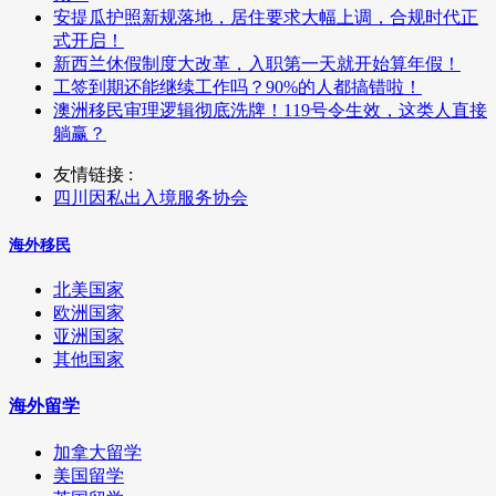
安提瓜护照新规落地，居住要求大幅上调，合规时代正
式开启！
新西兰休假制度大改革，入职第一天就开始算年假！
工签到期还能继续工作吗？90%的人都搞错啦！
澳洲移民审理逻辑彻底洗牌！119号令生效，这类人直接
躺赢？
友情链接 :
四川因私出入境服务协会
海外移民
北美国家
欧洲国家
亚洲国家
其他国家
海外留学
加拿大留学
美国留学