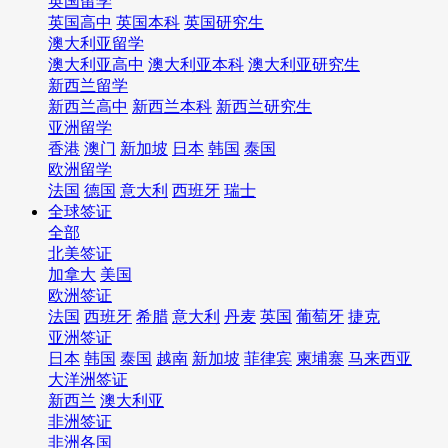
英国留学
英国高中
英国本科
英国研究生
澳大利亚留学
澳大利亚高中
澳大利亚本科
澳大利亚研究生
新西兰留学
新西兰高中
新西兰本科
新西兰研究生
亚洲留学
香港
澳门
新加坡
日本
韩国
泰国
欧洲留学
法国
德国
意大利
西班牙
瑞士
全球签证
全部
北美签证
加拿大
美国
欧洲签证
法国
西班牙
希腊
意大利
丹麦
英国
葡萄牙
捷克
亚洲签证
日本
韩国
泰国
越南
新加坡
菲律宾
柬埔寨
马来西亚
大洋洲签证
新西兰
澳大利亚
非洲签证
非洲各国