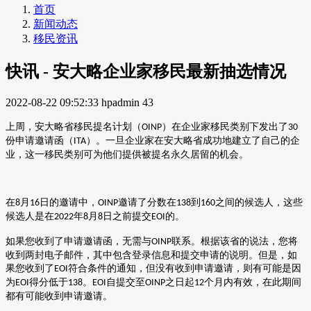
首页
新闻动态
移民资讯
快讯 - 安大略企业家移民最新抽选情况
2022-08-22 09:52:33
hpadmin
43
上周，安大略省移民提名计划
（
）
在企业家移民类别下发出了
OINP
30
份申请邀请函
（
）
。一旦企业家在安大略省成功地建立了自己的企
ITA
业，这一移民类别可为他们提供被提名永久居留的机会。
在
月
日的邀请中，
邀请了分数在
到
之间的候选人，这些
8
16
OINP
138
160
候选人是在
年
月
日之前提交
的。
2022
8
8
EOI
如果您收到了申请邀请函，无需与
联系。根据该省的说法，您将
OINP
收到两封电子邮件，其中包含登录信息和提交申请的说明。但是，如
果您收到了
符合条件的通知，但没有收到申请邀请，则有可能是因
EOI
为
得分低于
。
自提交至
之日起
个月内有效，在此期间
EOI
138
EOI
OINP
12
都有可能收到申请邀请。