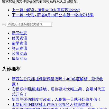
要求您提供文件以确保您有资格获得永久居留提名。
上一篇
: 解读 - 加拿大10大高薪职业出炉
下一篇
: 快讯 - 萨省8月18日公布新一轮抽分结果
新闻动态
移民资讯
留学资讯
签证资讯
公司动态
最新活动
为你推荐
新西兰公民能担保配偶留澳吗？461签证解析，建议收
藏！
安提瓜护照新规落地，居住要求大幅上调，合规时代正
式开启！
新西兰休假制度大改革，入职第一天就开始算年假！
工签到期还能继续工作吗？90%的人都搞错啦！