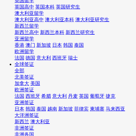
英国留学
英国高中
英国本科
英国研究生
澳大利亚留学
澳大利亚高中
澳大利亚本科
澳大利亚研究生
新西兰留学
新西兰高中
新西兰本科
新西兰研究生
亚洲留学
香港
澳门
新加坡
日本
韩国
泰国
欧洲留学
法国
德国
意大利
西班牙
瑞士
全球签证
全部
北美签证
加拿大
美国
欧洲签证
法国
西班牙
希腊
意大利
丹麦
英国
葡萄牙
捷克
亚洲签证
日本
韩国
泰国
越南
新加坡
菲律宾
柬埔寨
马来西亚
大洋洲签证
新西兰
澳大利亚
非洲签证
非洲各国