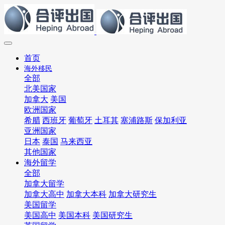
首页
海外移民
全部
北美国家
加拿大
美国
欧洲国家
希腊
西班牙
葡萄牙
土耳其
塞浦路斯
保加利亚
亚洲国家
日本
泰国
马来西亚
其他国家
海外留学
全部
加拿大留学
加拿大高中
加拿大本科
加拿大研究生
美国留学
美国高中
美国本科
美国研究生