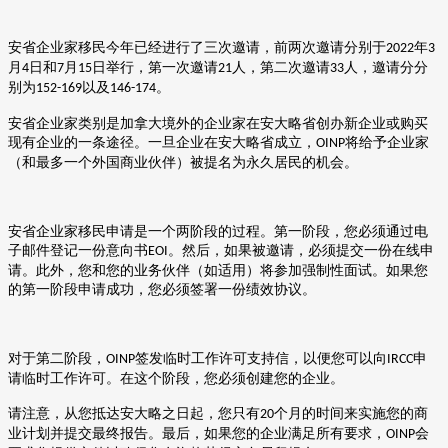
安省企业家移民今年已经进行了三次邀请，前两次邀请分别于
年
2022
3
月
日和
月
日举行，第一次邀请
人，第二次邀请
人，邀请分分
4
7
15
21
33
别为
以及
。
152-169
146-174
安省企业家类别是加拿大境外的企业家在安大略省创办新企业或购买
现有企业的一条途径。一旦企业在安大略省成立，
将给予企业家
OINP
（
和最多一个外国商业伙伴
）
被提名为永久居民的机会。
安省企业家移民申请是一个两阶段的过程。第一阶段，您必须通过电
子邮件登记一份意向书
。然后，如果被邀请，必须提交一份在线申
EOI
请。此外，您和您的业务伙伴（如适用）将参加强制性面试。如果您
的第一阶段申请成功，您必须签署一份绩效协议。
对于第二阶段，
签发临时工作许可支持信，以便您可以向
申
OINP
IRCC
请临时工作许可。在这个阶段，您必须创建您的企业。
请注意，从您抵达安大略之日起，您只有
个月的时间来实施您的商
20
业计划并提交最终报告。最后，如果您的企业满足所有要求，
会
OINP