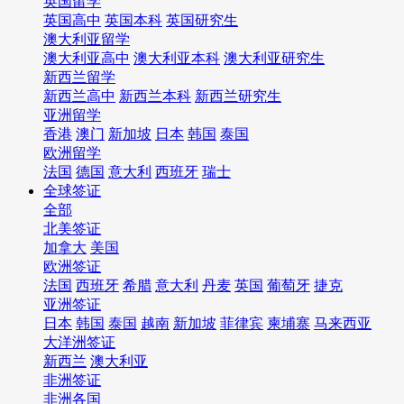
英国留学
英国高中
英国本科
英国研究生
澳大利亚留学
澳大利亚高中
澳大利亚本科
澳大利亚研究生
新西兰留学
新西兰高中
新西兰本科
新西兰研究生
亚洲留学
香港
澳门
新加坡
日本
韩国
泰国
欧洲留学
法国
德国
意大利
西班牙
瑞士
全球签证
全部
北美签证
加拿大
美国
欧洲签证
法国
西班牙
希腊
意大利
丹麦
英国
葡萄牙
捷克
亚洲签证
日本
韩国
泰国
越南
新加坡
菲律宾
柬埔寨
马来西亚
大洋洲签证
新西兰
澳大利亚
非洲签证
非洲各国