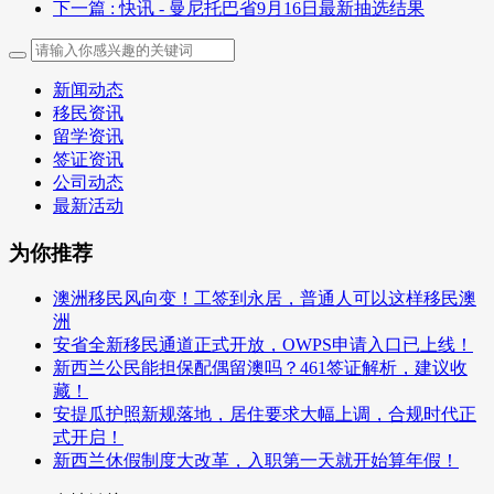
下一篇
: 快讯 - 曼尼托巴省9月16日最新抽选结果
新闻动态
移民资讯
留学资讯
签证资讯
公司动态
最新活动
为你推荐
澳洲移民风向变！工签到永居，普通人可以这样移民澳
洲
安省全新移民通道正式开放，OWPS申请入口已上线！
新西兰公民能担保配偶留澳吗？461签证解析，建议收
藏！
安提瓜护照新规落地，居住要求大幅上调，合规时代正
式开启！
新西兰休假制度大改革，入职第一天就开始算年假！