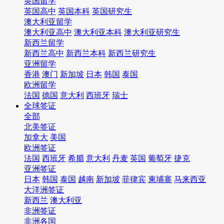
英国留学
英国高中
英国本科
英国研究生
澳大利亚留学
澳大利亚高中
澳大利亚本科
澳大利亚研究生
新西兰留学
新西兰高中
新西兰本科
新西兰研究生
亚洲留学
香港
澳门
新加坡
日本
韩国
泰国
欧洲留学
法国
德国
意大利
西班牙
瑞士
全球签证
全部
北美签证
加拿大
美国
欧洲签证
法国
西班牙
希腊
意大利
丹麦
英国
葡萄牙
捷克
亚洲签证
日本
韩国
泰国
越南
新加坡
菲律宾
柬埔寨
马来西亚
大洋洲签证
新西兰
澳大利亚
非洲签证
非洲各国