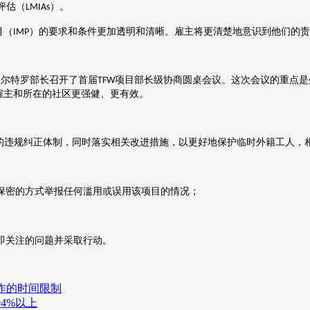
评估
（
）
。
LMIAs
目（
）的要求和条件更加透明和清晰。雇主将更清楚地意识到他们的责
IMP
夸尔特罗部长召开了首届
项目部长级协商圆桌会议。这次会议的重点是
TFW
雇主和所在的社区更强健、更有效。
的违规纠正体制，同时落实相关改进措施，以更好地保护临时外籍工人，
保密的方式举报任何滥用或误用该项目的情况；
即关注的问题并采取行动。
工作的时间限制
94%以上