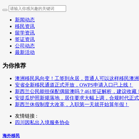
新闻动态
移民资讯
留学资讯
签证资讯
公司动态
最新活动
为你推荐
澳洲移民风向变！工签到永居，普通人可以这样移民澳洲
安省全新移民通道正式开放，OWPS申请入口已上线！
新西兰公民能担保配偶留澳吗？461签证解析，建议收藏
安提瓜护照新规落地，居住要求大幅上调，合规时代正式
新西兰休假制度大改革，入职第一天就开始算年假！
友情链接 :
四川因私出入境服务协会
海外移民