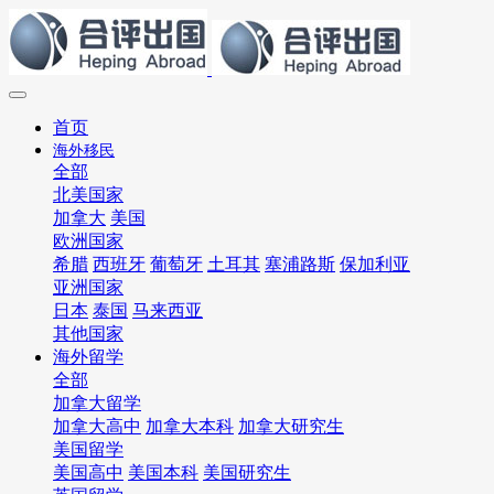
首页
海外移民
全部
北美国家
加拿大
美国
欧洲国家
希腊
西班牙
葡萄牙
土耳其
塞浦路斯
保加利亚
亚洲国家
日本
泰国
马来西亚
其他国家
海外留学
全部
加拿大留学
加拿大高中
加拿大本科
加拿大研究生
美国留学
美国高中
美国本科
美国研究生