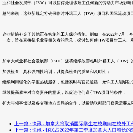
业和社会发展部
（
）
可以暂停处理该雇主任何新的劳动力市场影响
ESDC
总的来说，这些新规定将确保临时外籍工人（
）项目和国际流动项
TFW
这些措施补充了其他正在实施的工人保护措施。例如，在
年
月，
2022
7
一次，旨在直接征求业界相关者的意见，探讨如何使
项目对工人、
TFW
加拿大就业和社会发展部（
）还将继续改善临时外籍工人（
）
ESDC
TFW
加强检查工具和强制性培训，以提高检查的质量和及时性；
继续利用强化的举报热线服务，包括实时与官员通话，允许工人能够以
继续提高雇主对自身责任的意识，以促进他们遵守
项目的条件；
TFW
扩大与领事馆以及各省和地方当局的合作，以帮助联邦部门察觉需要立
上一篇
: 快讯 - 加拿大将取消国际学生在校期间在校外
下一篇
: 快讯 - 移民占2022年第二季度加拿大人口增长的