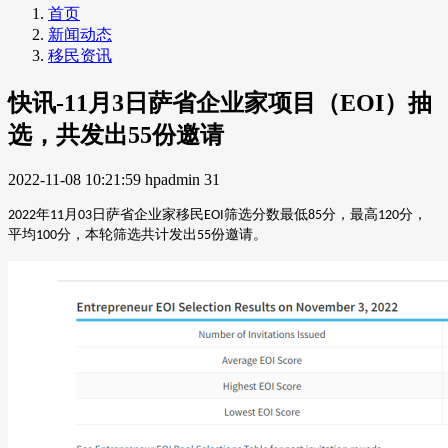
首页
新闻动态
移民资讯
快讯-11月3日萨省企业家项目（EOI）抽
选，共发出55份邀请
2022-11-08 10:21:59
hpadmin
31
年
月
日萨省企业家移民
筛选分数最低
分，最高
分，
2022
11
03
EOI
85
120
平均
分，本轮筛选共计发出
份邀请。
100
55