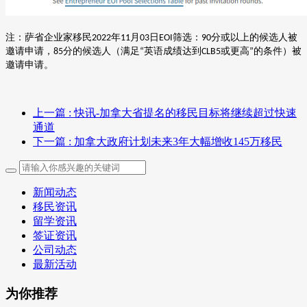
注：萨省企业家移民
年
月
日
筛选：
分或以上的候选人被
2022
11
03
EOI
90
邀请申请，
分的候选人（满足
英语成绩达到
或更高
的条件）被
85
“
CLB5
”
邀请申请。
上一篇
: 快讯-加拿大省提名的移民目标将继续超过快速
通道
下一篇
: 加拿大政府计划未来3年大幅增收145万移民
新闻动态
移民资讯
留学资讯
签证资讯
公司动态
最新活动
为你推荐