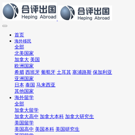
首页
海外移民
全部
北美国家
加拿大
美国
欧洲国家
希腊
西班牙
葡萄牙
土耳其
塞浦路斯
保加利亚
亚洲国家
日本
泰国
马来西亚
其他国家
海外留学
全部
加拿大留学
加拿大高中
加拿大本科
加拿大研究生
美国留学
美国高中
美国本科
美国研究生