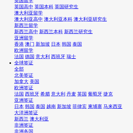
英国留学
英国高中
英国本科
英国研究生
澳大利亚留学
澳大利亚高中
澳大利亚本科
澳大利亚研究生
新西兰留学
新西兰高中
新西兰本科
新西兰研究生
亚洲留学
香港
澳门
新加坡
日本
韩国
泰国
欧洲留学
法国
德国
意大利
西班牙
瑞士
全球签证
全部
北美签证
加拿大
美国
欧洲签证
法国
西班牙
希腊
意大利
丹麦
英国
葡萄牙
捷克
亚洲签证
日本
韩国
泰国
越南
新加坡
菲律宾
柬埔寨
马来西亚
大洋洲签证
新西兰
澳大利亚
非洲签证
非洲各国