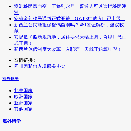
澳洲移民风向变！工签到永居，普通人可以这样移民澳
洲
安省全新移民通道正式开放，OWPS申请入口已上线！
新西兰公民能担保配偶留澳吗？461签证解析，建议收
藏！
安提瓜护照新规落地，居住要求大幅上调，合规时代正
式开启！
新西兰休假制度大改革，入职第一天就开始算年假！
友情链接 :
四川因私出入境服务协会
海外移民
北美国家
欧洲国家
亚洲国家
其他国家
海外留学