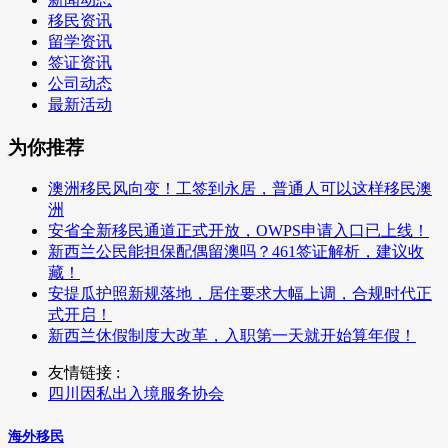
移民资讯
留学资讯
签证资讯
公司动态
最新活动
为你推荐
澳洲移民风向变！工签到永居，普通人可以这样移民澳
洲
安省全新移民通道正式开放，OWPS申请入口已上线！
新西兰公民能担保配偶留澳吗？461签证解析，建议收
藏！
安提瓜护照新规落地，居住要求大幅上调，合规时代正
式开启！
新西兰休假制度大改革，入职第一天就开始算年假！
友情链接 :
四川因私出入境服务协会
海外移民