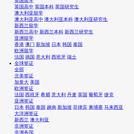
英国留学
英国高中
英国本科
英国研究生
澳大利亚留学
澳大利亚高中
澳大利亚本科
澳大利亚研究生
新西兰留学
新西兰高中
新西兰本科
新西兰研究生
亚洲留学
香港
澳门
新加坡
日本
韩国
泰国
欧洲留学
法国
德国
意大利
西班牙
瑞士
全球签证
全部
北美签证
加拿大
美国
欧洲签证
法国
西班牙
希腊
意大利
丹麦
英国
葡萄牙
捷克
亚洲签证
日本
韩国
泰国
越南
新加坡
菲律宾
柬埔寨
马来西亚
大洋洲签证
新西兰
澳大利亚
非洲签证
非洲各国