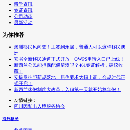
留学资讯
签证资讯
公司动态
最新活动
为你推荐
澳洲移民风向变！工签到永居，普通人可以这样移民澳
洲
安省全新移民通道正式开放，OWPS申请入口已上线！
新西兰公民能担保配偶留澳吗？461签证解析，建议收
藏！
安提瓜护照新规落地，居住要求大幅上调，合规时代正
式开启！
新西兰休假制度大改革，入职第一天就开始算年假！
友情链接 :
四川因私出入境服务协会
海外移民