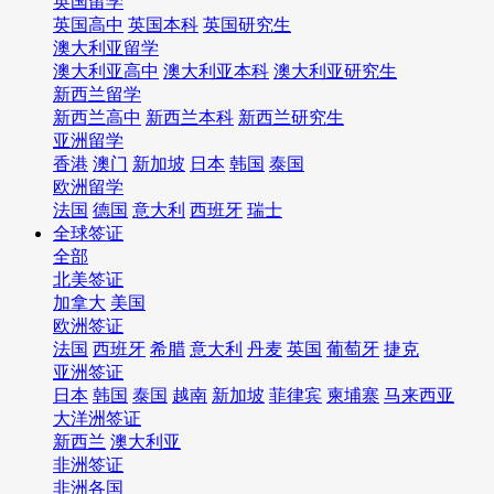
英国留学
英国高中
英国本科
英国研究生
澳大利亚留学
澳大利亚高中
澳大利亚本科
澳大利亚研究生
新西兰留学
新西兰高中
新西兰本科
新西兰研究生
亚洲留学
香港
澳门
新加坡
日本
韩国
泰国
欧洲留学
法国
德国
意大利
西班牙
瑞士
全球签证
全部
北美签证
加拿大
美国
欧洲签证
法国
西班牙
希腊
意大利
丹麦
英国
葡萄牙
捷克
亚洲签证
日本
韩国
泰国
越南
新加坡
菲律宾
柬埔寨
马来西亚
大洋洲签证
新西兰
澳大利亚
非洲签证
非洲各国