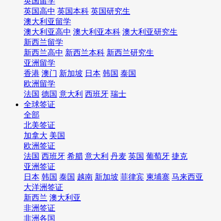
英国留学
英国高中
英国本科
英国研究生
澳大利亚留学
澳大利亚高中
澳大利亚本科
澳大利亚研究生
新西兰留学
新西兰高中
新西兰本科
新西兰研究生
亚洲留学
香港
澳门
新加坡
日本
韩国
泰国
欧洲留学
法国
德国
意大利
西班牙
瑞士
全球签证
全部
北美签证
加拿大
美国
欧洲签证
法国
西班牙
希腊
意大利
丹麦
英国
葡萄牙
捷克
亚洲签证
日本
韩国
泰国
越南
新加坡
菲律宾
柬埔寨
马来西亚
大洋洲签证
新西兰
澳大利亚
非洲签证
非洲各国