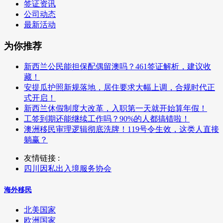
签证资讯
公司动态
最新活动
为你推荐
新西兰公民能担保配偶留澳吗？461签证解析，建议收
藏！
安提瓜护照新规落地，居住要求大幅上调，合规时代正
式开启！
新西兰休假制度大改革，入职第一天就开始算年假！
工签到期还能继续工作吗？90%的人都搞错啦！
澳洲移民审理逻辑彻底洗牌！119号令生效，这类人直接
躺赢？
友情链接 :
四川因私出入境服务协会
海外移民
北美国家
欧洲国家