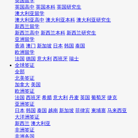
英国留学
英国高中
英国本科
英国研究生
澳大利亚留学
澳大利亚高中
澳大利亚本科
澳大利亚研究生
新西兰留学
新西兰高中
新西兰本科
新西兰研究生
亚洲留学
香港
澳门
新加坡
日本
韩国
泰国
欧洲留学
法国
德国
意大利
西班牙
瑞士
全球签证
全部
北美签证
加拿大
美国
欧洲签证
法国
西班牙
希腊
意大利
丹麦
英国
葡萄牙
捷克
亚洲签证
日本
韩国
泰国
越南
新加坡
菲律宾
柬埔寨
马来西亚
大洋洲签证
新西兰
澳大利亚
非洲签证
非洲各国