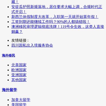
藏！
安提瓜护照新规落地，居住要求大幅上调，合规时代正
式开启！
新西兰休假制度大改革，入职第一天就开始算年假！
工签到期还能继续工作吗？90%的人都搞错啦！
澳洲移民审理逻辑彻底洗牌！119号令生效，这类人直接
躺赢？
友情链接 :
四川因私出入境服务协会
海外移民
北美国家
欧洲国家
亚洲国家
其他国家
海外留学
加拿大留学
美国留学