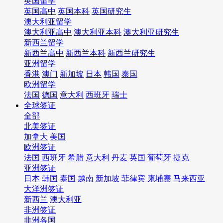
英国留学
英国高中
英国本科
英国研究生
澳大利亚留学
澳大利亚高中
澳大利亚本科
澳大利亚研究生
新西兰留学
新西兰高中
新西兰本科
新西兰研究生
亚洲留学
香港
澳门
新加坡
日本
韩国
泰国
欧洲留学
法国
德国
意大利
西班牙
瑞士
全球签证
全部
北美签证
加拿大
美国
欧洲签证
法国
西班牙
希腊
意大利
丹麦
英国
葡萄牙
捷克
亚洲签证
日本
韩国
泰国
越南
新加坡
菲律宾
柬埔寨
马来西亚
大洋洲签证
新西兰
澳大利亚
非洲签证
非洲各国