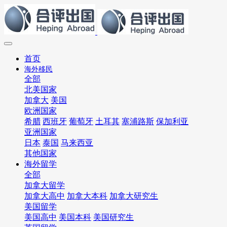
首页
海外移民
全部
北美国家
加拿大
美国
欧洲国家
希腊
西班牙
葡萄牙
土耳其
塞浦路斯
保加利亚
亚洲国家
日本
泰国
马来西亚
其他国家
海外留学
全部
加拿大留学
加拿大高中
加拿大本科
加拿大研究生
美国留学
美国高中
美国本科
美国研究生