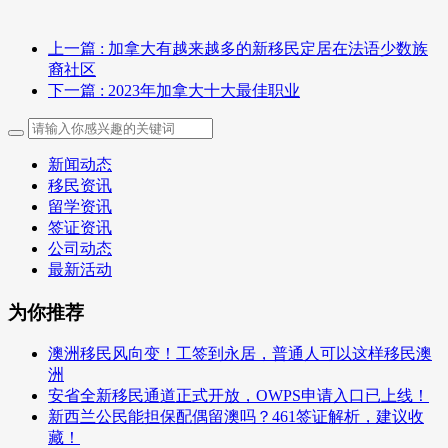
上一篇
: 加拿大有越来越多的新移民定居在法语少数族
裔社区
下一篇
: 2023年加拿大十大最佳职业
新闻动态
移民资讯
留学资讯
签证资讯
公司动态
最新活动
为你推荐
澳洲移民风向变！工签到永居，普通人可以这样移民澳
洲
安省全新移民通道正式开放，OWPS申请入口已上线！
新西兰公民能担保配偶留澳吗？461签证解析，建议收
藏！