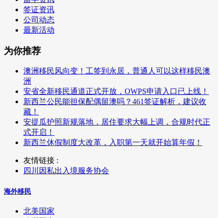
签证资讯
公司动态
最新活动
为你推荐
澳洲移民风向变！工签到永居，普通人可以这样移民澳
洲
安省全新移民通道正式开放，OWPS申请入口已上线！
新西兰公民能担保配偶留澳吗？461签证解析，建议收
藏！
安提瓜护照新规落地，居住要求大幅上调，合规时代正
式开启！
新西兰休假制度大改革，入职第一天就开始算年假！
友情链接 :
四川因私出入境服务协会
海外移民
北美国家