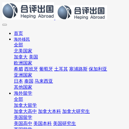
首页
海外移民
全部
北美国家
加拿大
美国
欧洲国家
希腊
西班牙
葡萄牙
土耳其
塞浦路斯
保加利亚
亚洲国家
日本
泰国
马来西亚
其他国家
海外留学
全部
加拿大留学
加拿大高中
加拿大本科
加拿大研究生
美国留学
美国高中
美国本科
美国研究生