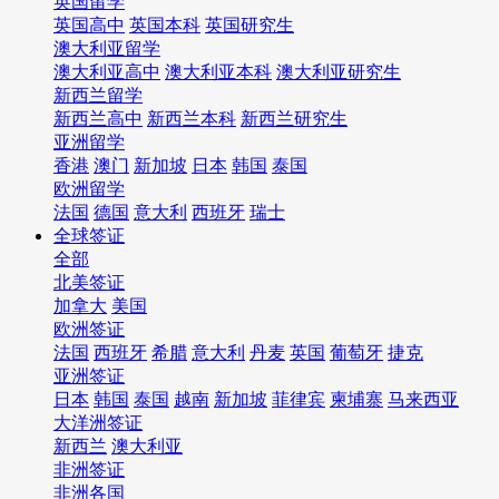
英国留学
英国高中
英国本科
英国研究生
澳大利亚留学
澳大利亚高中
澳大利亚本科
澳大利亚研究生
新西兰留学
新西兰高中
新西兰本科
新西兰研究生
亚洲留学
香港
澳门
新加坡
日本
韩国
泰国
欧洲留学
法国
德国
意大利
西班牙
瑞士
全球签证
全部
北美签证
加拿大
美国
欧洲签证
法国
西班牙
希腊
意大利
丹麦
英国
葡萄牙
捷克
亚洲签证
日本
韩国
泰国
越南
新加坡
菲律宾
柬埔寨
马来西亚
大洋洲签证
新西兰
澳大利亚
非洲签证
非洲各国