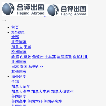
首页
海外移民
全部
北美国家
加拿大
美国
欧洲国家
希腊
西班牙
葡萄牙
土耳其
塞浦路斯
保加利亚
亚洲国家
日本
泰国
马来西亚
其他国家
海外留学
全部
加拿大留学
加拿大高中
加拿大本科
加拿大研究生
美国留学
美国高中
美国本科
美国研究生