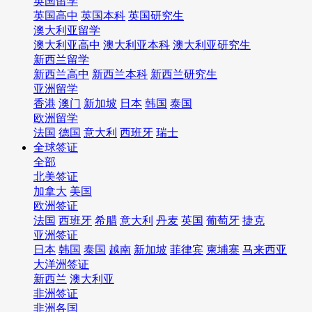
英国留学
英国高中
英国本科
英国研究生
澳大利亚留学
澳大利亚高中
澳大利亚本科
澳大利亚研究生
新西兰留学
新西兰高中
新西兰本科
新西兰研究生
亚洲留学
香港
澳门
新加坡
日本
韩国
泰国
欧洲留学
法国
德国
意大利
西班牙
瑞士
全球签证
全部
北美签证
加拿大
美国
欧洲签证
法国
西班牙
希腊
意大利
丹麦
英国
葡萄牙
捷克
亚洲签证
日本
韩国
泰国
越南
新加坡
菲律宾
柬埔寨
马来西亚
大洋洲签证
新西兰
澳大利亚
非洲签证
非洲各国