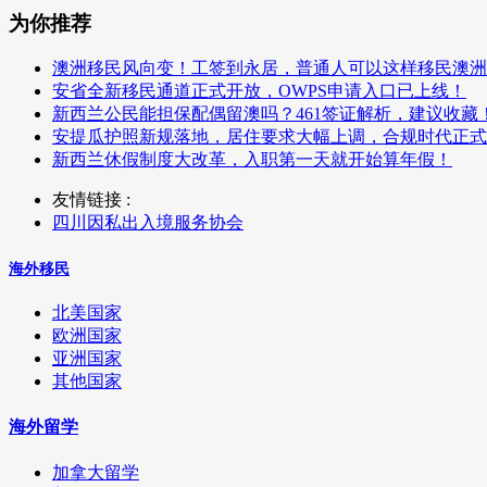
为你推荐
澳洲移民风向变！工签到永居，普通人可以这样移民澳洲
安省全新移民通道正式开放，OWPS申请入口已上线！
新西兰公民能担保配偶留澳吗？461签证解析，建议收藏
安提瓜护照新规落地，居住要求大幅上调，合规时代正式
新西兰休假制度大改革，入职第一天就开始算年假！
友情链接 :
四川因私出入境服务协会
海外移民
北美国家
欧洲国家
亚洲国家
其他国家
海外留学
加拿大留学