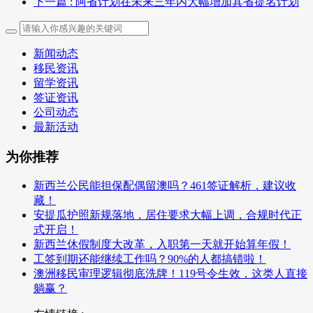
下一篇
: 阿省计划在未来三年内大幅增加其省提名计划
新闻动态
移民资讯
留学资讯
签证资讯
公司动态
最新活动
为你推荐
新西兰公民能担保配偶留澳吗？461签证解析，建议收
藏！
安提瓜护照新规落地，居住要求大幅上调，合规时代正
式开启！
新西兰休假制度大改革，入职第一天就开始算年假！
工签到期还能继续工作吗？90%的人都搞错啦！
澳洲移民审理逻辑彻底洗牌！119号令生效，这类人直接
躺赢？