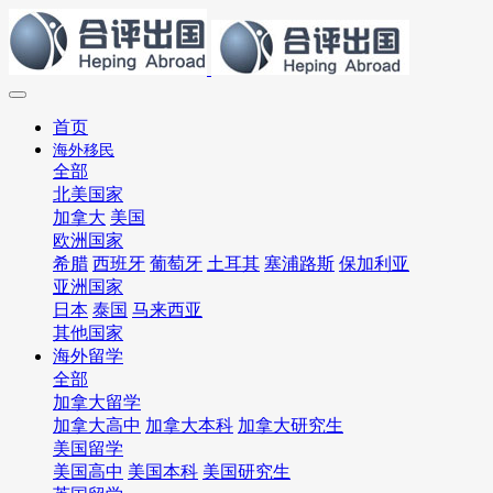
首页
海外移民
全部
北美国家
加拿大
美国
欧洲国家
希腊
西班牙
葡萄牙
土耳其
塞浦路斯
保加利亚
亚洲国家
日本
泰国
马来西亚
其他国家
海外留学
全部
加拿大留学
加拿大高中
加拿大本科
加拿大研究生
美国留学
美国高中
美国本科
美国研究生