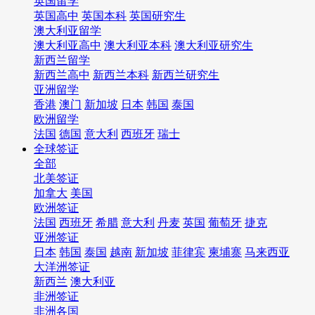
英国留学
英国高中
英国本科
英国研究生
澳大利亚留学
澳大利亚高中
澳大利亚本科
澳大利亚研究生
新西兰留学
新西兰高中
新西兰本科
新西兰研究生
亚洲留学
香港
澳门
新加坡
日本
韩国
泰国
欧洲留学
法国
德国
意大利
西班牙
瑞士
全球签证
全部
北美签证
加拿大
美国
欧洲签证
法国
西班牙
希腊
意大利
丹麦
英国
葡萄牙
捷克
亚洲签证
日本
韩国
泰国
越南
新加坡
菲律宾
柬埔寨
马来西亚
大洋洲签证
新西兰
澳大利亚
非洲签证
非洲各国