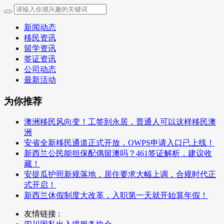
新闻动态
移民资讯
留学资讯
签证资讯
公司动态
最新活动
为你推荐
澳洲移民风向变！工签到永居，普通人可以这样移民澳
洲
安省全新移民通道正式开放，OWPS申请入口已上线！
新西兰公民能担保配偶留澳吗？461签证解析，建议收
藏！
安提瓜护照新规落地，居住要求大幅上调，合规时代正
式开启！
新西兰休假制度大改革，入职第一天就开始算年假！
友情链接 :