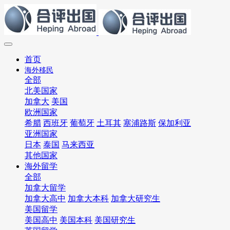
首页
海外移民
全部
北美国家
加拿大
美国
欧洲国家
希腊
西班牙
葡萄牙
土耳其
塞浦路斯
保加利亚
亚洲国家
日本
泰国
马来西亚
其他国家
海外留学
全部
加拿大留学
加拿大高中
加拿大本科
加拿大研究生
美国留学
美国高中
美国本科
美国研究生