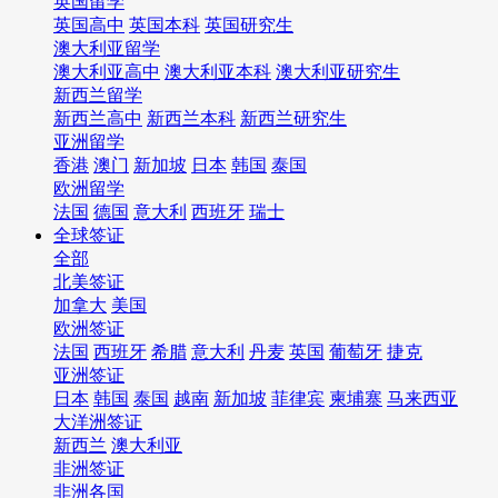
英国留学
英国高中
英国本科
英国研究生
澳大利亚留学
澳大利亚高中
澳大利亚本科
澳大利亚研究生
新西兰留学
新西兰高中
新西兰本科
新西兰研究生
亚洲留学
香港
澳门
新加坡
日本
韩国
泰国
欧洲留学
法国
德国
意大利
西班牙
瑞士
全球签证
全部
北美签证
加拿大
美国
欧洲签证
法国
西班牙
希腊
意大利
丹麦
英国
葡萄牙
捷克
亚洲签证
日本
韩国
泰国
越南
新加坡
菲律宾
柬埔寨
马来西亚
大洋洲签证
新西兰
澳大利亚
非洲签证
非洲各国