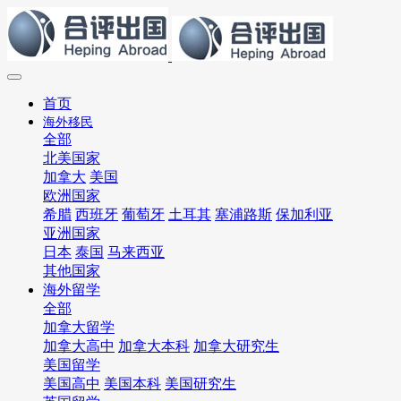
首页
海外移民
全部
北美国家
加拿大
美国
欧洲国家
希腊
西班牙
葡萄牙
土耳其
塞浦路斯
保加利亚
亚洲国家
日本
泰国
马来西亚
其他国家
海外留学
全部
加拿大留学
加拿大高中
加拿大本科
加拿大研究生
美国留学
美国高中
美国本科
美国研究生