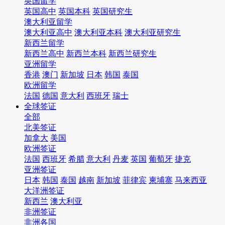
英国留学
英国高中
英国本科
英国研究生
澳大利亚留学
澳大利亚高中
澳大利亚本科
澳大利亚研究生
新西兰留学
新西兰高中
新西兰本科
新西兰研究生
亚洲留学
香港
澳门
新加坡
日本
韩国
泰国
欧洲留学
法国
德国
意大利
西班牙
瑞士
全球签证
全部
北美签证
加拿大
美国
欧洲签证
法国
西班牙
希腊
意大利
丹麦
英国
葡萄牙
捷克
亚洲签证
日本
韩国
泰国
越南
新加坡
菲律宾
柬埔寨
马来西亚
大洋洲签证
新西兰
澳大利亚
非洲签证
非洲各国