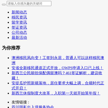
新闻动态
移民资讯
留学资讯
签证资讯
公司动态
最新活动
为你推荐
澳洲移民风向变！工签到永居，普通人可以这样移民澳
洲
安省全新移民通道正式开放，OWPS申请入口已上线！
新西兰公民能担保配偶留澳吗？461签证解析，建议收
藏！
安提瓜护照新规落地，居住要求大幅上调，合规时代正
式开启！
新西兰休假制度大改革，入职第一天就开始算年假！
友情链接 :
四川因私出入境服务协会