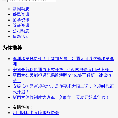
新闻动态
移民资讯
留学资讯
签证资讯
公司动态
最新活动
为你推荐
澳洲移民风向变！工签到永居，普通人可以这样移民澳
洲
安省全新移民通道正式开放，OWPS申请入口已上线！
新西兰公民能担保配偶留澳吗？461签证解析，建议收
藏！
安提瓜护照新规落地，居住要求大幅上调，合规时代正
式开启！
新西兰休假制度大改革，入职第一天就开始算年假！
友情链接 :
四川因私出入境服务协会