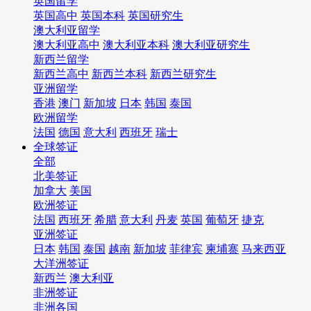
英国留学
英国高中
英国本科
英国研究生
澳大利亚留学
澳大利亚高中
澳大利亚本科
澳大利亚研究生
新西兰留学
新西兰高中
新西兰本科
新西兰研究生
亚洲留学
香港
澳门
新加坡
日本
韩国
泰国
欧洲留学
法国
德国
意大利
西班牙
瑞士
全球签证
全部
北美签证
加拿大
美国
欧洲签证
法国
西班牙
希腊
意大利
丹麦
英国
葡萄牙
捷克
亚洲签证
日本
韩国
泰国
越南
新加坡
菲律宾
柬埔寨
马来西亚
大洋洲签证
新西兰
澳大利亚
非洲签证
非洲各国