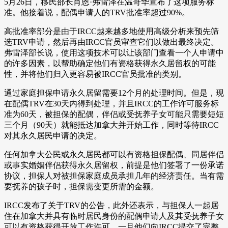
5月26日，移民部长肖恩·弗雷泽在温哥华宣布了这项服务标
准。他接着说，配偶申请人的TRV批准率超过90%。
高批准率部分是由于IRCC越来越多地使用高级分析来预先筛
选TRV申请，然后再由IRCC官员审查它们以做出最终决定。
弗雷泽部长说，使用这项技术可以让该部门查看一个人申请中
的许多因素，以帮助确定他们有资格获得永久居留权的可能
性，并将他们归入更容易被IRCC官员批准的类别。
通过家庭担保申请永久居留需要12个月的处理时间。但是，现
在配偶TRV在30天内得到处理，并且IRCC的工作许可服务标
准为60天，被担保的配偶，伴侣或受抚养子女可能只需要短短
三个月（90天）就能抵达加拿大并开始工作，同时等待IRCC
对其永久居民申请的决定。
任何加拿大公民或永久居民都可以有资格担保配偶、同居伴侣
或事实婚姻伴侣获得永久居留权，前提是他们签署了一份承诺
协议，担保人对被担保家庭成员承担几年的经济责任。当有需
要抚养的孩子时，担保需变更所需的金额。
IRCC发布了关于TRV的公告，此外还表示，与担保人一起居
住在加拿大并具有临时居民身份的配偶申请人及其受抚养子女
可以有资格获得开放工作许可。一旦他们向IRCC提交了完整