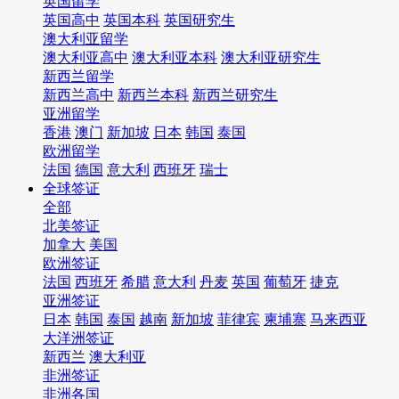
英国留学
英国高中
英国本科
英国研究生
澳大利亚留学
澳大利亚高中
澳大利亚本科
澳大利亚研究生
新西兰留学
新西兰高中
新西兰本科
新西兰研究生
亚洲留学
香港
澳门
新加坡
日本
韩国
泰国
欧洲留学
法国
德国
意大利
西班牙
瑞士
全球签证
全部
北美签证
加拿大
美国
欧洲签证
法国
西班牙
希腊
意大利
丹麦
英国
葡萄牙
捷克
亚洲签证
日本
韩国
泰国
越南
新加坡
菲律宾
柬埔寨
马来西亚
大洋洲签证
新西兰
澳大利亚
非洲签证
非洲各国