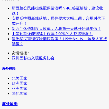
新西兰公民能担保配偶留澳吗？461签证解析，建议收
藏！
安提瓜护照新规落地，居住要求大幅上调，合规时代正
式开启！
新西兰休假制度大改革，入职第一天就开始算年假！
工签到期还能继续工作吗？90%的人都搞错啦！
澳洲移民审理逻辑彻底洗牌！119号令生效，这类人直接
躺赢？
友情链接 :
四川因私出入境服务协会
海外移民
北美国家
欧洲国家
亚洲国家
其他国家
海外留学