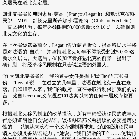
久居民在魁北克定居。
魁北克省省长弗朗索瓦·莱高（FrançoisLegault）和魁北克省移
民部（MIFI）部长克里斯蒂娜·弗雷谢特（ChristineFréchette）
一直坚持认为，每年必须限制50,000名新永久居民，以确保魁
北克文化的生存。
在上次省级选举前夕，Legault告诉商界听众，提高移民水平将
是对法语的“自杀”，并坚持魁北克每年不得接受超过50,000名
新永久居民。大选后，省长加倍看好魁北克的前景，提出了一
项计划，将经济移民限制在只会说法语的外国人。
“作为魁北克省省长，我的首要责任是捍卫我们的语言和身
份，”Legault说。“在过去的几年里，法语在魁北克一直在衰
落。自2018年以来，我们的政府一直在采取行动保护我们的语
言，比自Levesque政府通过101法案以来的任何一届政府都要
多。”
根据魁北克移民制度的改革提议，所有申请经济移民的成年人
都必须证明他们会说法语。该省移民部长称提议的改变是历史
性的。“以前从来没有一个政府强制要求魁北克的经济移民申
请人必须具备法语能力，”她说。“我们所做的工作……使我们