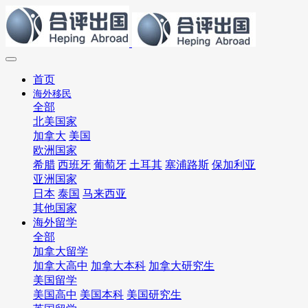
首页
海外移民
全部
北美国家
加拿大
美国
欧洲国家
希腊
西班牙
葡萄牙
土耳其
塞浦路斯
保加利亚
亚洲国家
日本
泰国
马来西亚
其他国家
海外留学
全部
加拿大留学
加拿大高中
加拿大本科
加拿大研究生
美国留学
美国高中
美国本科
美国研究生