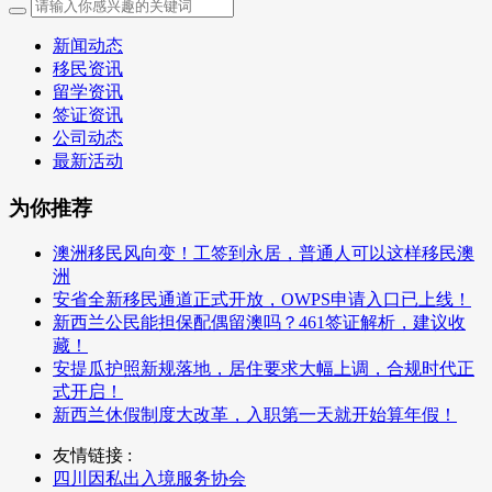
新闻动态
移民资讯
留学资讯
签证资讯
公司动态
最新活动
为你推荐
澳洲移民风向变！工签到永居，普通人可以这样移民澳
洲
安省全新移民通道正式开放，OWPS申请入口已上线！
新西兰公民能担保配偶留澳吗？461签证解析，建议收
藏！
安提瓜护照新规落地，居住要求大幅上调，合规时代正
式开启！
新西兰休假制度大改革，入职第一天就开始算年假！
友情链接 :
四川因私出入境服务协会