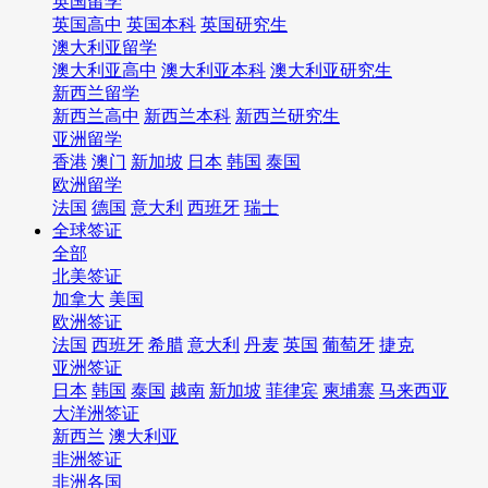
英国留学
英国高中
英国本科
英国研究生
澳大利亚留学
澳大利亚高中
澳大利亚本科
澳大利亚研究生
新西兰留学
新西兰高中
新西兰本科
新西兰研究生
亚洲留学
香港
澳门
新加坡
日本
韩国
泰国
欧洲留学
法国
德国
意大利
西班牙
瑞士
全球签证
全部
北美签证
加拿大
美国
欧洲签证
法国
西班牙
希腊
意大利
丹麦
英国
葡萄牙
捷克
亚洲签证
日本
韩国
泰国
越南
新加坡
菲律宾
柬埔寨
马来西亚
大洋洲签证
新西兰
澳大利亚
非洲签证
非洲各国