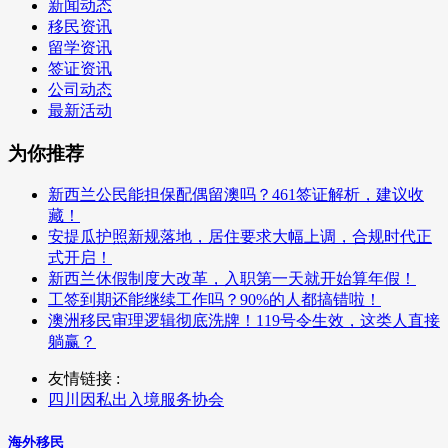
新闻动态
移民资讯
留学资讯
签证资讯
公司动态
最新活动
为你推荐
新西兰公民能担保配偶留澳吗？461签证解析，建议收
藏！
安提瓜护照新规落地，居住要求大幅上调，合规时代正
式开启！
新西兰休假制度大改革，入职第一天就开始算年假！
工签到期还能继续工作吗？90%的人都搞错啦！
澳洲移民审理逻辑彻底洗牌！119号令生效，这类人直接
躺赢？
友情链接 :
四川因私出入境服务协会
海外移民