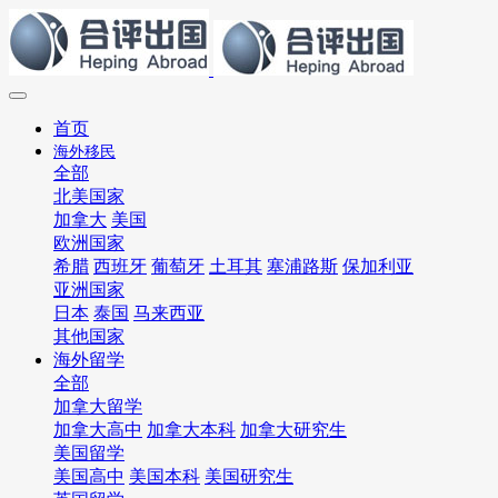
首页
海外移民
全部
北美国家
加拿大
美国
欧洲国家
希腊
西班牙
葡萄牙
土耳其
塞浦路斯
保加利亚
亚洲国家
日本
泰国
马来西亚
其他国家
海外留学
全部
加拿大留学
加拿大高中
加拿大本科
加拿大研究生
美国留学
美国高中
美国本科
美国研究生