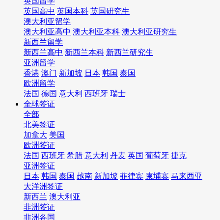
英国留学
英国高中
英国本科
英国研究生
澳大利亚留学
澳大利亚高中
澳大利亚本科
澳大利亚研究生
新西兰留学
新西兰高中
新西兰本科
新西兰研究生
亚洲留学
香港
澳门
新加坡
日本
韩国
泰国
欧洲留学
法国
德国
意大利
西班牙
瑞士
全球签证
全部
北美签证
加拿大
美国
欧洲签证
法国
西班牙
希腊
意大利
丹麦
英国
葡萄牙
捷克
亚洲签证
日本
韩国
泰国
越南
新加坡
菲律宾
柬埔寨
马来西亚
大洋洲签证
新西兰
澳大利亚
非洲签证
非洲各国