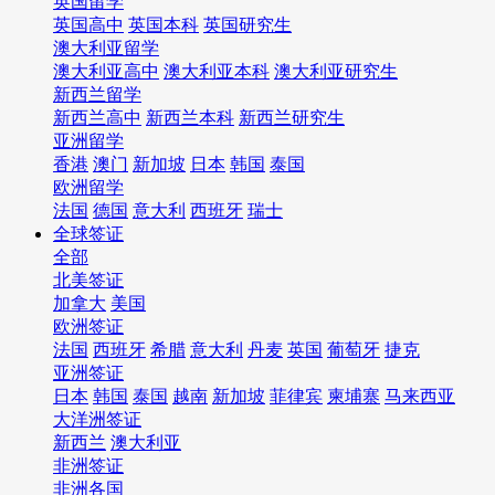
英国留学
英国高中
英国本科
英国研究生
澳大利亚留学
澳大利亚高中
澳大利亚本科
澳大利亚研究生
新西兰留学
新西兰高中
新西兰本科
新西兰研究生
亚洲留学
香港
澳门
新加坡
日本
韩国
泰国
欧洲留学
法国
德国
意大利
西班牙
瑞士
全球签证
全部
北美签证
加拿大
美国
欧洲签证
法国
西班牙
希腊
意大利
丹麦
英国
葡萄牙
捷克
亚洲签证
日本
韩国
泰国
越南
新加坡
菲律宾
柬埔寨
马来西亚
大洋洲签证
新西兰
澳大利亚
非洲签证
非洲各国