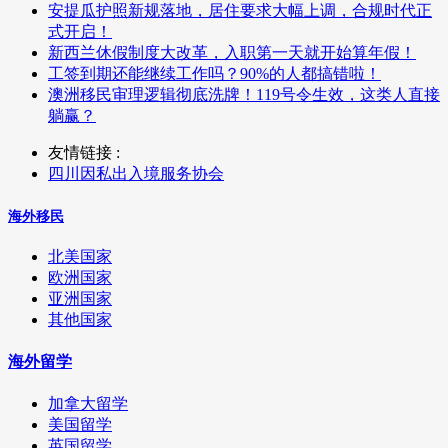
安提瓜护照新规落地，居住要求大幅上调，合规时代正
式开启！
新西兰休假制度大改革，入职第一天就开始算年假！
工签到期还能继续工作吗？90%的人都搞错啦！
澳洲移民审理逻辑彻底洗牌！119号令生效，这类人直接
躺赢？
友情链接 :
四川因私出入境服务协会
海外移民
北美国家
欧洲国家
亚洲国家
其他国家
海外留学
加拿大留学
美国留学
英国留学