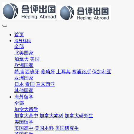
首页
海外移民
全部
北美国家
加拿大
美国
欧洲国家
希腊
西班牙
葡萄牙
土耳其
塞浦路斯
保加利亚
亚洲国家
日本
泰国
马来西亚
其他国家
海外留学
全部
加拿大留学
加拿大高中
加拿大本科
加拿大研究生
美国留学
美国高中
美国本科
美国研究生