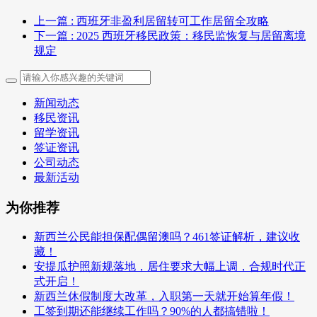
上一篇
: 西班牙非盈利居留转可工作居留全攻略
下一篇
: 2025 西班牙移民政策：移民监恢复与居留离境
规定
新闻动态
移民资讯
留学资讯
签证资讯
公司动态
最新活动
为你推荐
新西兰公民能担保配偶留澳吗？461签证解析，建议收
藏！
安提瓜护照新规落地，居住要求大幅上调，合规时代正
式开启！
新西兰休假制度大改革，入职第一天就开始算年假！
工签到期还能继续工作吗？90%的人都搞错啦！