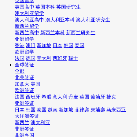
英国留学
英国高中
英国本科
英国研究生
澳大利亚留学
澳大利亚高中
澳大利亚本科
澳大利亚研究生
新西兰留学
新西兰高中
新西兰本科
新西兰研究生
亚洲留学
香港
澳门
新加坡
日本
韩国
泰国
欧洲留学
法国
德国
意大利
西班牙
瑞士
全球签证
全部
北美签证
加拿大
美国
欧洲签证
法国
西班牙
希腊
意大利
丹麦
英国
葡萄牙
捷克
亚洲签证
日本
韩国
泰国
越南
新加坡
菲律宾
柬埔寨
马来西亚
大洋洲签证
新西兰
澳大利亚
非洲签证
非洲各国