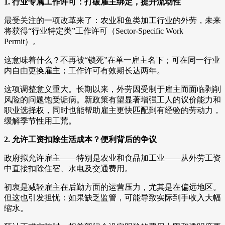
1. 行业专属工作许可：打破雇主绑定，提升流动性
最受关注的一项改革来了：农业和鱼类加工行业的外劳，未来
将获得“行业特定类”工作许可（Sector-Specific Work
Permit）。
这意味着什么？不再被“锁死”在单一雇主名下；可在同一行业
内自由更换雇主；工作许可有效期长达两年。
这项调整意义重大。长期以来，外劳因受制于雇主而面临剥削
风险的问题饱受诟病。新政策有望显著增强工人的议价能力和
职业选择权，同时也能帮助雇主更快匹配到有经验的劳动力，
缓解季节性用工荒。
2. 允许工资扣除生活成本？便利背后的争议
政府拟允许雇主——特别是农业和食品加工业——从外劳工资
中直接扣除住宿、水电及交通费用。
初衷是减轻雇主在后勤方面的运营压力，尤其是在偏远地区。
但这也引发担忧：如果缺乏监管，可能导致实际到手收入大幅
缩水。