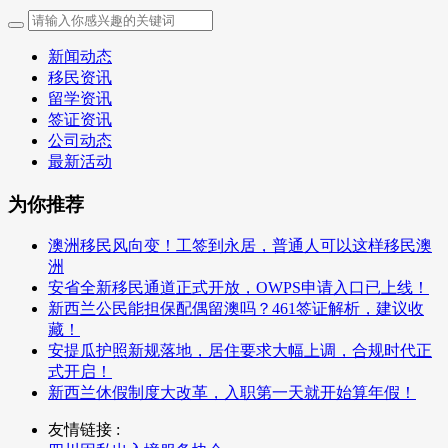
新闻动态
移民资讯
留学资讯
签证资讯
公司动态
最新活动
为你推荐
澳洲移民风向变！工签到永居，普通人可以这样移民澳
洲
安省全新移民通道正式开放，OWPS申请入口已上线！
新西兰公民能担保配偶留澳吗？461签证解析，建议收
藏！
安提瓜护照新规落地，居住要求大幅上调，合规时代正
式开启！
新西兰休假制度大改革，入职第一天就开始算年假！
友情链接 :