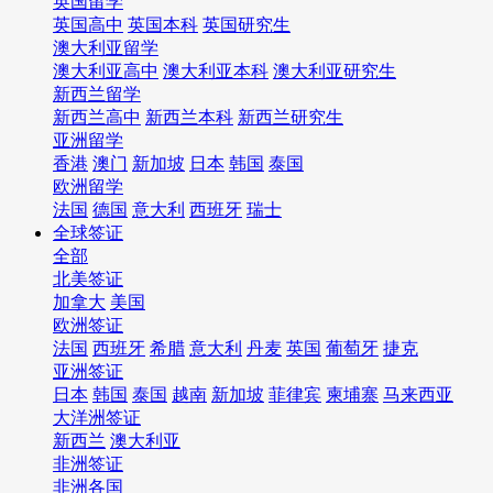
英国留学
英国高中
英国本科
英国研究生
澳大利亚留学
澳大利亚高中
澳大利亚本科
澳大利亚研究生
新西兰留学
新西兰高中
新西兰本科
新西兰研究生
亚洲留学
香港
澳门
新加坡
日本
韩国
泰国
欧洲留学
法国
德国
意大利
西班牙
瑞士
全球签证
全部
北美签证
加拿大
美国
欧洲签证
法国
西班牙
希腊
意大利
丹麦
英国
葡萄牙
捷克
亚洲签证
日本
韩国
泰国
越南
新加坡
菲律宾
柬埔寨
马来西亚
大洋洲签证
新西兰
澳大利亚
非洲签证
非洲各国