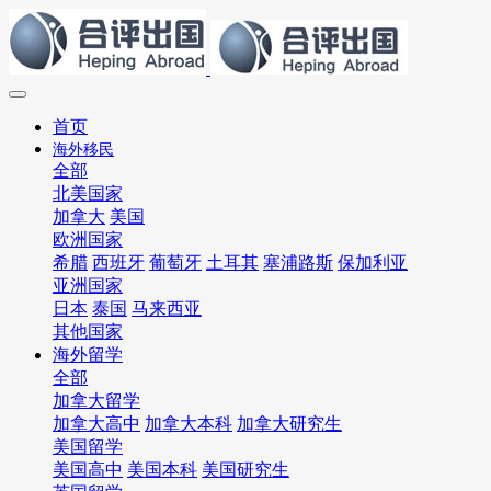
首页
海外移民
全部
北美国家
加拿大
美国
欧洲国家
希腊
西班牙
葡萄牙
土耳其
塞浦路斯
保加利亚
亚洲国家
日本
泰国
马来西亚
其他国家
海外留学
全部
加拿大留学
加拿大高中
加拿大本科
加拿大研究生
美国留学
美国高中
美国本科
美国研究生