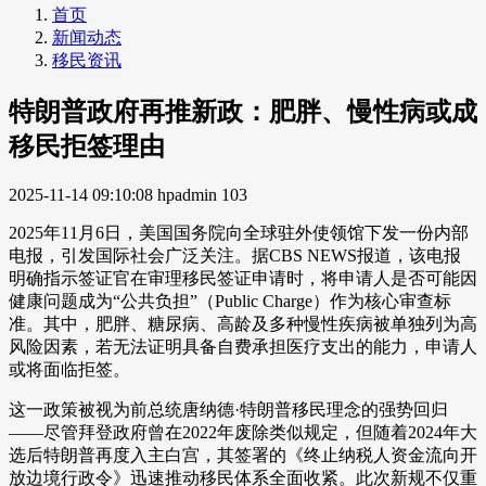
首页
新闻动态
移民资讯
特朗普政府再推新政：肥胖、慢性病或成
移民拒签理由
2025-11-14 09:10:08
hpadmin
103
2025年11月6日，美国国务院向全球驻外使领馆下发一份内部
电报，引发国际社会广泛关注。据CBS NEWS报道，该电报
明确指示签证官在审理移民签证申请时，将申请人是否可能因
健康问题成为“公共负担”（Public Charge）作为核心审查标
准。其中，肥胖、糖尿病、高龄及多种慢性疾病被单独列为高
风险因素，若无法证明具备自费承担医疗支出的能力，申请人
或将面临拒签。
这一政策被视为前总统唐纳德·特朗普移民理念的强势回归
——尽管拜登政府曾在2022年废除类似规定，但随着2024年大
选后特朗普再度入主白宫，其签署的《终止纳税人资金流向开
放边境行政令》迅速推动移民体系全面收紧。此次新规不仅重