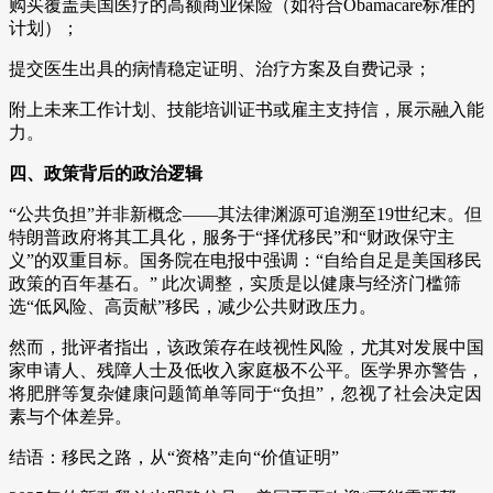
购买覆盖美国医疗的高额商业保险（如符合Obamacare标准的
计划）；
提交医生出具的病情稳定证明、治疗方案及自费记录；
附上未来工作计划、技能培训证书或雇主支持信，展示融入能
力。
四、政策背后的政治逻辑
“公共负担”并非新概念——其法律渊源可追溯至19世纪末。但
特朗普政府将其工具化，服务于“择优移民”和“财政保守主
义”的双重目标。国务院在电报中强调：“自给自足是美国移民
政策的百年基石。” 此次调整，实质是以健康与经济门槛筛
选“低风险、高贡献”移民，减少公共财政压力。
然而，批评者指出，该政策存在歧视性风险，尤其对发展中国
家申请人、残障人士及低收入家庭极不公平。医学界亦警告，
将肥胖等复杂健康问题简单等同于“负担”，忽视了社会决定因
素与个体差异。
结语：移民之路，从“资格”走向“价值证明”