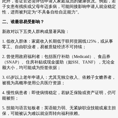
此外，签证官还需评估申请人家庭成员的健康状况。例如，若
子女患有残疾或父母年迈多病，可能间接影响申请人就业稳定
性，进而被判定为“不具备自给自足能力”。
二、谁最容易受影响？
新政对以下五类人群构成显著风险：
1. 低收入群体：家庭收入长期低于联邦贫困线125%，或从事
零工、自由职业者，易被质疑经济不可持续；
2. 曾使用政府福利者：包括医疗补助（Medicaid）、食品券
（SNAP）、住房补贴或现金援助（如SSI、TANF），无论金
额大小，均可能成为拒签依据；
3. 65岁以上老年申请人：尤其无独立收入、依赖子女赡养者，
被视为高概率使用公共医疗资源；
4. 慢性病患者：即使病情稳定，若缺乏保险或资产证明，仍可
能被拒；
5. 技能与语言短板者：英语能力弱、无紧缺职业技能或雇主担
保，可能被认为难以就业而转向福利依赖。