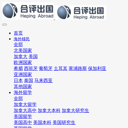
首页
海外移民
全部
北美国家
加拿大
美国
欧洲国家
希腊
西班牙
葡萄牙
土耳其
塞浦路斯
保加利亚
亚洲国家
日本
泰国
马来西亚
其他国家
海外留学
全部
加拿大留学
加拿大高中
加拿大本科
加拿大研究生
美国留学
美国高中
美国本科
美国研究生