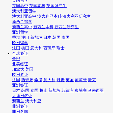
英国留学
英国高中
英国本科
英国研究生
澳大利亚留学
澳大利亚高中
澳大利亚本科
澳大利亚研究生
新西兰留学
新西兰高中
新西兰本科
新西兰研究生
亚洲留学
香港
澳门
新加坡
日本
韩国
泰国
欧洲留学
法国
德国
意大利
西班牙
瑞士
全球签证
全部
北美签证
加拿大
美国
欧洲签证
法国
西班牙
希腊
意大利
丹麦
英国
葡萄牙
捷克
亚洲签证
日本
韩国
泰国
越南
新加坡
菲律宾
柬埔寨
马来西亚
大洋洲签证
新西兰
澳大利亚
非洲签证
非洲各国