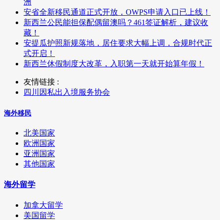
洲
安省全新移民通道正式开放，OWPS申请入口已上线！
新西兰公民能担保配偶留澳吗？461签证解析，建议收
藏！
安提瓜护照新规落地，居住要求大幅上调，合规时代正
式开启！
新西兰休假制度大改革，入职第一天就开始算年假！
友情链接 :
四川因私出入境服务协会
海外移民
北美国家
欧洲国家
亚洲国家
其他国家
海外留学
加拿大留学
美国留学