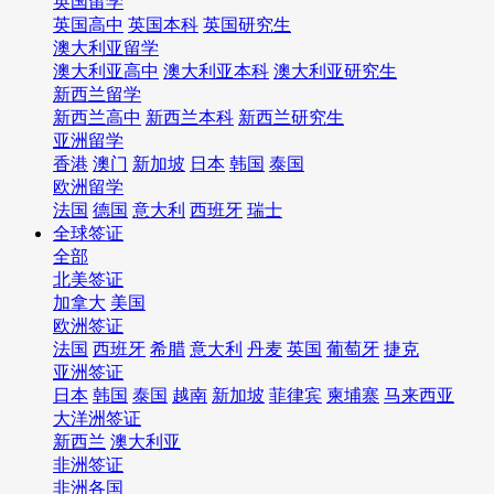
英国留学
英国高中
英国本科
英国研究生
澳大利亚留学
澳大利亚高中
澳大利亚本科
澳大利亚研究生
新西兰留学
新西兰高中
新西兰本科
新西兰研究生
亚洲留学
香港
澳门
新加坡
日本
韩国
泰国
欧洲留学
法国
德国
意大利
西班牙
瑞士
全球签证
全部
北美签证
加拿大
美国
欧洲签证
法国
西班牙
希腊
意大利
丹麦
英国
葡萄牙
捷克
亚洲签证
日本
韩国
泰国
越南
新加坡
菲律宾
柬埔寨
马来西亚
大洋洲签证
新西兰
澳大利亚
非洲签证
非洲各国