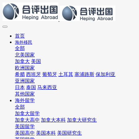
首页
海外移民
全部
北美国家
加拿大
美国
欧洲国家
希腊
西班牙
葡萄牙
土耳其
塞浦路斯
保加利亚
亚洲国家
日本
泰国
马来西亚
其他国家
海外留学
全部
加拿大留学
加拿大高中
加拿大本科
加拿大研究生
美国留学
美国高中
美国本科
美国研究生