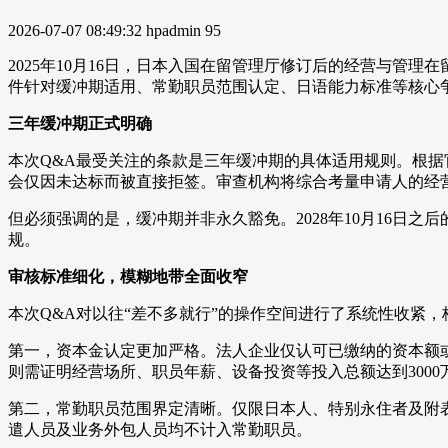
2026-07-07 08:49:32
hpadmin
95
2025年10月16日，日本入国在留管理厅修订后的经营与管理
件针对缓冲期适用、常勤职员范围认定、日语能力标准等核心
三年缓冲期正式明确
本次Q&A最受关注的条款是三年缓冲期的具体适用规则。根据官
会仅因未达标而被直接拒签。审查机构将综合考量申请人的经
但必须强调的是，缓冲期并非永久豁免。2028年10月16
规。
审核标准细化，模糊地带全面收窄
本次Q&A对以往“差不多就行”的操作空间进行了系统性收紧
第一，资本金认定更加严格。法人企业仅认可已缴纳的资本额
则需证明经营场所、职员年薪、设备投资等投入总额达到300
第二，常勤职员范围界定清晰。仅限日本人、特别永住者及附
遣人员及业务外包人员均不计入常勤职员。