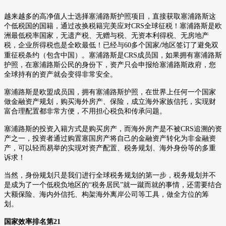
越来越多的高净值人士选择塞浦路斯护照项目，直接获取塞浦路斯这
个低税国的国籍，通过改换税籍完美应对
CRS
全球征税！
塞浦路斯是欧
洲最低税率国家，无遗产税、无赠与税、无资本利得税、无房地产
税，企业所得税也是全欧最低！已经与
60
多个国家
地区签订了避免双
/
重征税条约（包含中国）。
塞浦路斯是
CRS
成员国，如果拥有塞浦路斯
护照，在塞浦路斯公民的身份下，资产只会申报给塞浦路斯政府，您
全球持有的资产就会变得非常安全。
塞浦路斯是欧盟成员国，拥有塞浦路斯护照，在世界上任何一个国家
做金融资产规划，购买海外房产、保险，成立海外家族信托，实现财
富合理配置都非常方便，不用担心税负和传承问题。
塞浦路斯的投资入籍方式是购买房产，而海外房产是不被
CRS
追溯的资
产之一，投资者通过购置塞国房产将自己的金融资产转化为非金融资
产，可以轻而易举的实现对资产配置、税务规划、海外身份等的多重
诉求！
当然，身份规划只是我们进行全球税务规划的第一步，税务规划并不
是成为了一个低税负地区的
“税务居民”就一蹴而就的事情，还需要结合
大额保险、海内外信托、构架海外离岸公司等工具，做全方位的筹
划。
国家效率排名第
21