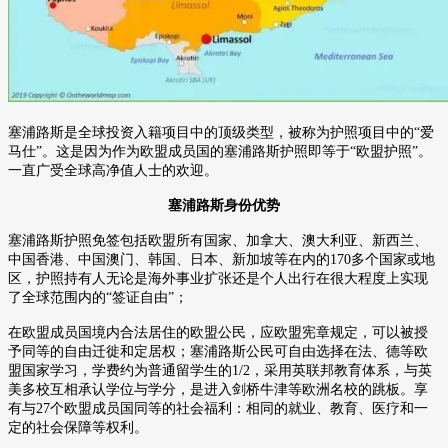
塞浦路斯是全球投资入籍项目中的顶级类型，被称为护照项目中的
“爱
马仕”。这是因为作为欧盟成员国的塞浦路斯护照即等于“欧盟护照”。
一直广受全球高净值人士的欢迎。
塞浦路斯身份优势
塞浦路斯护照免签包括欧盟所有国家、加拿大、澳大利亚、新西兰、
中国香港、中国澳门、韩国、日本、新加坡等在内的
170
多个国家或地
区，护照持有人无论是海外事业扩张还是个人出行在很大程度上实现
了全球范围内的“签证自由”；
在欧盟成员国境内合法居住的欧盟公民，应欧盟宪章规定，可以被授
予同等的自由迁徙和定居权；
塞浦路斯公民可自由选择在法、德等欧
盟国家学习，学费约为普通留学生的
1/2
，采用英联邦教育体系，与英
美多校互相承认学位与学分，是进入剑桥牛津等欧洲名校的跳板。
享
有与
27
个欧盟成员国同等的社会福利：相同的就业、教育、医疗和一
定的社会保障等权利。