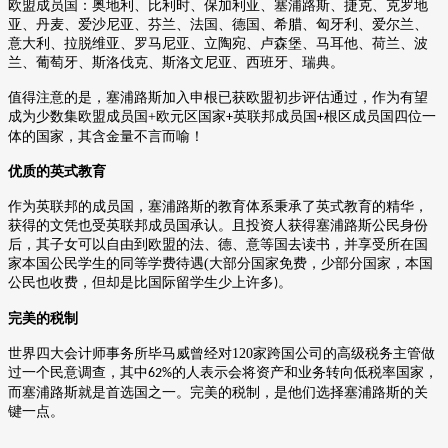
欧盟成员国：奥地利、比利时、保加利亚、塞浦路斯、捷克、克罗地
亚、丹麦、爱沙尼亚、芬兰、法国、德国、希腊、匈牙利、爱尔兰、
意大利、拉脱维亚、罗马尼亚、立陶宛、卢森堡、马耳他、荷兰、波
兰、葡萄牙、斯洛伐克、斯洛文尼亚、西班牙、瑞典。
值得注意的是，塞浦路斯加入申根已获欧盟初步评估通过，作为有望
成为少数集欧盟成员国
+
欧元区国家
英联邦成员国
根区成员国四位一
+
+
体的国家，其含金量不言而喻！
优质的英式教育
作为英联邦的成员国，塞浦路斯的教育体系秉承了英式教育的精华，
获得的文凭也受英联邦成员国承认。
且投资人获得塞浦路斯公民身份
后，其子女可以自由到欧盟的法、德、意等国去读书，并享受所在国
家本国公民学生的同等学费待遇
(
大部分国家免费，少部分国家，本国
公民也收费，但却是比国际留学生少上许多
。
)
完美的税制
世界四大会计师事务所毕马威曾经对
120
家跨国公司的高级税务主管做
过一个民意调查，其中
的人表示会将资产和业务转向低税率国家，
62%
而塞浦路斯就是首选国之一。完美的税制，是他们选择塞浦路斯的关
键一点。