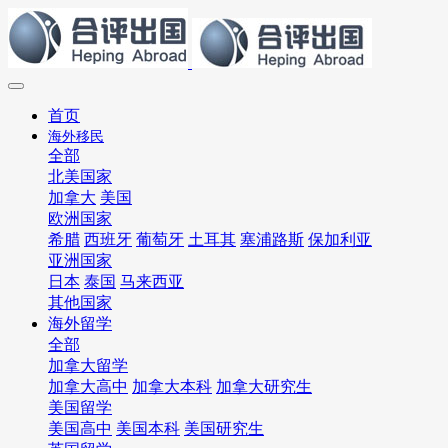
首页
海外移民
全部
北美国家
加拿大
美国
欧洲国家
希腊
西班牙
葡萄牙
土耳其
塞浦路斯
保加利亚
亚洲国家
日本
泰国
马来西亚
其他国家
海外留学
全部
加拿大留学
加拿大高中
加拿大本科
加拿大研究生
美国留学
美国高中
美国本科
美国研究生