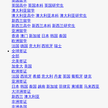
英国留学
英国高中
英国本科
英国研究生
澳大利亚留学
澳大利亚高中
澳大利亚本科
澳大利亚研究生
新西兰留学
新西兰高中
新西兰本科
新西兰研究生
亚洲留学
香港
澳门
新加坡
日本
韩国
泰国
欧洲留学
法国
德国
意大利
西班牙
瑞士
全球签证
全部
北美签证
加拿大
美国
欧洲签证
法国
西班牙
希腊
意大利
丹麦
英国
葡萄牙
捷克
亚洲签证
日本
韩国
泰国
越南
新加坡
菲律宾
柬埔寨
马来西亚
大洋洲签证
新西兰
澳大利亚
非洲签证
非洲各国