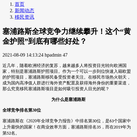
首页
新闻动态
移民资讯
塞浦路斯全球竞争力继续攀升！这个“黄
金护照”到底有哪些好处？
2021-08-09 14:13:24
hpadmin
47
近几年，随着欧洲经济的复苏，越来越多人将投资目光转向欧洲国
家，特别是塞浦路斯护照项目。作为一个可以一步到位快速入籍欧盟
的护照项目，塞浦路斯移民备受投资者关注。
在移民市场热火朝天，
成为国内高净值人群进行海外资产配置及获得海外身份的重要渠道，
那么究竟移民塞浦路斯项目是如何吸引投资人目光的呢？
为什么是塞浦路斯
全球竞争排名第
30
位
塞浦路斯在《
2020
年全球竞争力报告》中排名第
位，是
个国家中
30
63
上升最快的国家！在商业效率方面，塞浦路斯排名
，而在
年为
35
2019
第
名。
52