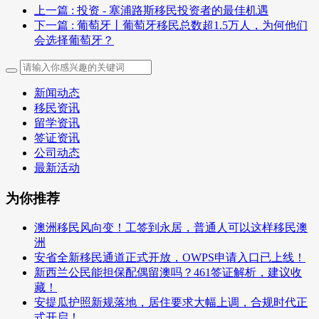
上一篇
: 投资 - 塞浦路斯移民投资者的最佳机遇
下一篇
: 葡萄牙丨葡萄牙移民总数超1.5万人，为何他们
会选择葡萄牙？
新闻动态
移民资讯
留学资讯
签证资讯
公司动态
最新活动
为你推荐
澳洲移民风向变！工签到永居，普通人可以这样移民澳
洲
安省全新移民通道正式开放，OWPS申请入口已上线！
新西兰公民能担保配偶留澳吗？461签证解析，建议收
藏！
安提瓜护照新规落地，居住要求大幅上调，合规时代正
式开启！