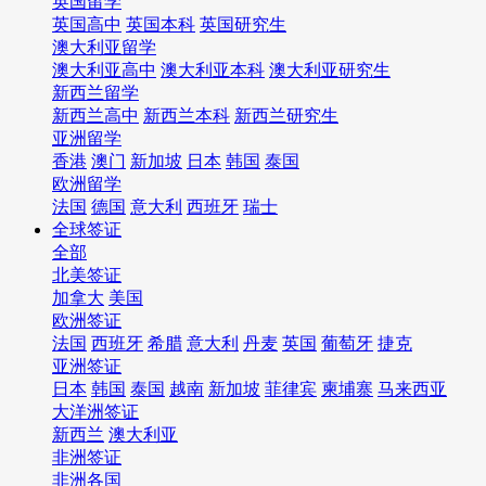
英国留学
英国高中
英国本科
英国研究生
澳大利亚留学
澳大利亚高中
澳大利亚本科
澳大利亚研究生
新西兰留学
新西兰高中
新西兰本科
新西兰研究生
亚洲留学
香港
澳门
新加坡
日本
韩国
泰国
欧洲留学
法国
德国
意大利
西班牙
瑞士
全球签证
全部
北美签证
加拿大
美国
欧洲签证
法国
西班牙
希腊
意大利
丹麦
英国
葡萄牙
捷克
亚洲签证
日本
韩国
泰国
越南
新加坡
菲律宾
柬埔寨
马来西亚
大洋洲签证
新西兰
澳大利亚
非洲签证
非洲各国