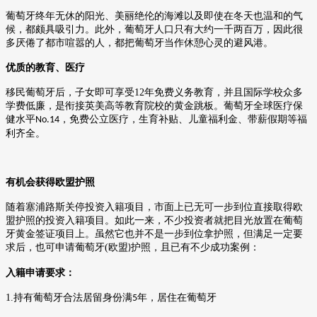
葡萄牙终年无休的阳光、美丽绝伦的海滩以及即使在冬天也温和的气
候，都颇具吸引力。此外，葡萄牙人口只有大约一千两百万，因此很
多厌倦了都市喧嚣的人，都把葡萄牙当作休憩心灵的避风港。
优质的教育、医疗
移民葡萄牙后，子女即可享受
12
年免费义务教育，并且国际学校众多
学费低廉，是衔接英美高等教育院校的黄金跳板。葡萄牙全球医疗保
健水平
，免费公立医疗，生育补贴、儿童福利金、带薪假期等福
No.14
利齐全。
有机会获得欧盟护照
随着塞浦路斯关停投资入籍项目，市面上已无可一步到位直接取得欧
盟护照的投资入籍项目。如此一来，不少投资者就把目光放置在葡萄
牙黄金签证项目上。虽然它也并不是一步到位拿护照，但满足一定要
求后，也可申请葡萄牙
(
欧盟
护照，且已有不少成功案例：
)
入籍申请要求：
1.
持有葡萄牙合法居留身份满
年，居住在葡萄牙
5