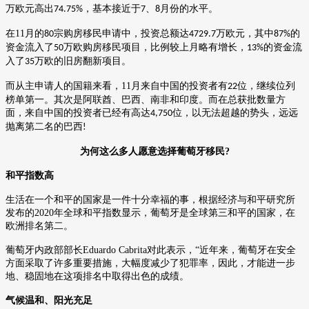
万欧元高出
，基本接近于
、
月份的水平。
74.75%
7
8
在
11
月的
宗购房移民申请中，投资总额达
万欧元，其中
的
80
4729.7
87%
资金流入了
万欧购房移民项目，比例较上月略有增长，
的资金流
50
13%
入了
万欧的旧房翻新项目。
35
而从主申请人的国籍来看，
11
月来自中国的投资者有
位，继续位列
22
榜单第一。其次是阿联酋、巴西、南非和印度。而在总获批数量方
面，来自中国的投资者已经有高达
位，以无法超越的势头，远远
4,750
抛离第二名的巴西
!
为何这么多人愿意选择葡萄牙移民
?
和平指数高
生活在一个和平的国家是一件十分幸福的事，根据经济与和平研究所
发布的
2020
年全球和平指数显示，葡萄牙是全球第三和平的国家，在
欧洲排名第二。
葡萄牙内政部部长
Eduardo Cabrita
对此表示，“近年来，葡萄牙在安全
方面采取了许多重要措施，大幅度减少了犯罪率，因此，才能进一步
地、稳固地在这项排名中取得出色的成绩。
气候温和、阳光充足