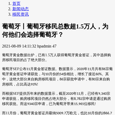
首页
新闻动态
移民资讯
葡萄牙丨葡萄牙移民总数超1.5万人，为
何他们会选择葡萄牙？
2021-08-09 14:11:32
hpadmin
47
葡萄牙黄金数据出炉，已有
1.5
万人获得葡萄牙黄金签证，其中选择购
房移民项目的占了绝大部分。
葡萄牙
SEF
公布
月黄金签证数据。数据显示，
年
月共有
宗葡
11
2020
11
86
萄牙黄金签证申请获批，与
月份的
份相比，增长了接近
。其
10
54
60%
中，这绝大部分来自购房移民项目，
宗获批申请中，有
宗来自购
86
80
房移民，占比高达
93%!
而根据
SEF
提供历年来的数据显示，截至
年
月，已经有
宗
2020
11
9,340
申请获批，购房移民项目仍然占绝大部分，有
宗申请是通过购房
8,782
移民获批。而这
宗申请，已为葡萄牙带来
位移民
9340
15,965
!
而
11
月份，葡萄牙黄金签证共吸纳
万欧元，也比
月份的
5009.7
10
2866.7