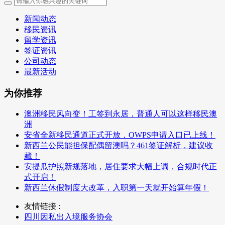
新闻动态
移民资讯
留学资讯
签证资讯
公司动态
最新活动
为你推荐
澳洲移民风向变！工签到永居，普通人可以这样移民澳
洲
安省全新移民通道正式开放，OWPS申请入口已上线！
新西兰公民能担保配偶留澳吗？461签证解析，建议收
藏！
安提瓜护照新规落地，居住要求大幅上调，合规时代正
式开启！
新西兰休假制度大改革，入职第一天就开始算年假！
友情链接 :
四川因私出入境服务协会