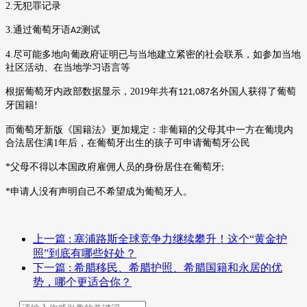
2.
无犯罪记录
3.
通过葡萄牙语
测试
A2
4.
尽可能多地向葡政府证明已与当地建立紧密的社会联系，如参加当地
社区活动、在当地学习语言等
根据葡萄牙内政部数据显示，
2019
年共有
名外国人获得了葡萄
121,087
牙国籍
!
而葡萄牙新版《国籍法》更加规定：非葡籍的父母其中一方在葡境内
合法居住满
1
年后，在葡萄牙出生的孩子可申请葡萄牙公民
*
父母不得以本国政府雇佣人员的身份居住在葡萄牙
;
*
申请人没有声明自己不希望成为葡萄牙人。
上一篇
: 塞浦路斯全球竞争力继续攀升！这个“黄金护
照”到底有哪些好处？
下一篇
: 希腊移民、希腊护照、希腊国籍和永居的优
势，哪个更适合你？