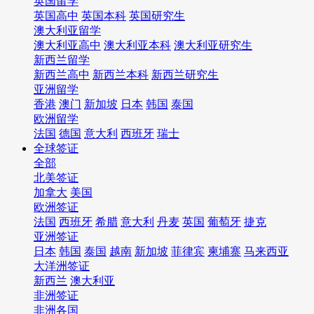
英国留学
英国高中
英国本科
英国研究生
澳大利亚留学
澳大利亚高中
澳大利亚本科
澳大利亚研究生
新西兰留学
新西兰高中
新西兰本科
新西兰研究生
亚洲留学
香港
澳门
新加坡
日本
韩国
泰国
欧洲留学
法国
德国
意大利
西班牙
瑞士
全球签证
全部
北美签证
加拿大
美国
欧洲签证
法国
西班牙
希腊
意大利
丹麦
英国
葡萄牙
捷克
亚洲签证
日本
韩国
泰国
越南
新加坡
菲律宾
柬埔寨
马来西亚
大洋洲签证
新西兰
澳大利亚
非洲签证
非洲各国