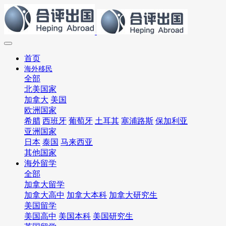
首页
海外移民
全部
北美国家
加拿大
美国
欧洲国家
希腊
西班牙
葡萄牙
土耳其
塞浦路斯
保加利亚
亚洲国家
日本
泰国
马来西亚
其他国家
海外留学
全部
加拿大留学
加拿大高中
加拿大本科
加拿大研究生
美国留学
美国高中
美国本科
美国研究生