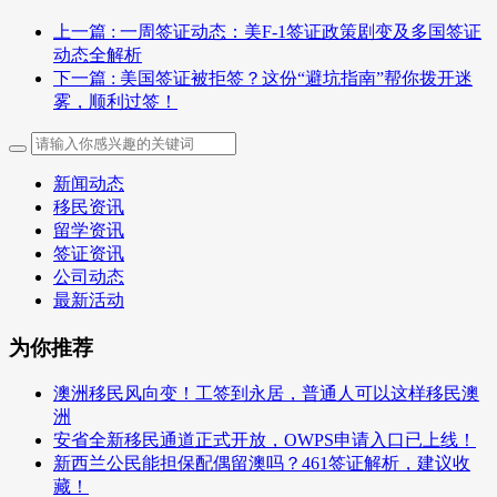
上一篇
: 一周签证动态：美F-1签证政策剧变及多国签证
动态全解析
下一篇
: 美国签证被拒签？这份“避坑指南”帮你拨开迷
雾，顺利过签！
新闻动态
移民资讯
留学资讯
签证资讯
公司动态
最新活动
为你推荐
澳洲移民风向变！工签到永居，普通人可以这样移民澳
洲
安省全新移民通道正式开放，OWPS申请入口已上线！
新西兰公民能担保配偶留澳吗？461签证解析，建议收
藏！