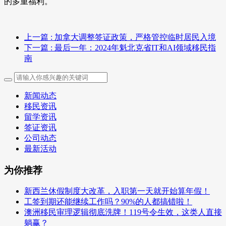
的多重福利。
上一篇
: 加拿大调整签证政策，严格管控临时居民入境
下一篇
: 最后一年：2024年魁北克省IT和AI领域移民指
南
新闻动态
移民资讯
留学资讯
签证资讯
公司动态
最新活动
为你推荐
新西兰休假制度大改革，入职第一天就开始算年假！
工签到期还能继续工作吗？90%的人都搞错啦！
澳洲移民审理逻辑彻底洗牌！119号令生效，这类人直接
躺赢？