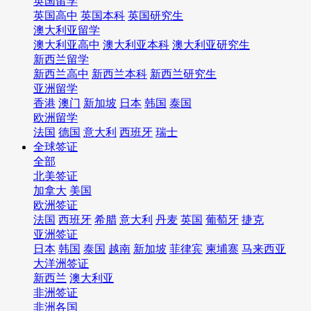
英国留学
英国高中
英国本科
英国研究生
澳大利亚留学
澳大利亚高中
澳大利亚本科
澳大利亚研究生
新西兰留学
新西兰高中
新西兰本科
新西兰研究生
亚洲留学
香港
澳门
新加坡
日本
韩国
泰国
欧洲留学
法国
德国
意大利
西班牙
瑞士
全球签证
全部
北美签证
加拿大
美国
欧洲签证
法国
西班牙
希腊
意大利
丹麦
英国
葡萄牙
捷克
亚洲签证
日本
韩国
泰国
越南
新加坡
菲律宾
柬埔寨
马来西亚
大洋洲签证
新西兰
澳大利亚
非洲签证
非洲各国