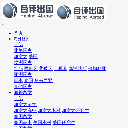
首页
海外移民
全部
北美国家
加拿大
美国
欧洲国家
希腊
西班牙
葡萄牙
土耳其
塞浦路斯
保加利亚
亚洲国家
日本
泰国
马来西亚
其他国家
海外留学
全部
加拿大留学
加拿大高中
加拿大本科
加拿大研究生
美国留学
美国高中
美国本科
美国研究生