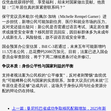
仅凭血统获得护照、享受福利，却未对国家做出贡献。他质
疑：“三年居住真的算紧密联系吗？”
保守党议员米歇尔·伦佩尔·加纳（Michelle Rempel Garner）进
一步担忧，新增公民可能加剧住房、医疗和就业市场的压力。
反对党还提出疑问：新公民是否需通过语言考试、满足居住要
求或接受安全审查？移民部官员回应，因目标群体多为未成年
人或新生儿，风险较低，故不设语言或安全审查。
国会预算办公室估算，Bill C-3若通过，未来五年可能新增约
11.5万名公民，总花费约2080万加元。目前，法案已进入国会
委员会审查阶段，将于下周二继续逐条讨论并修订。
争议本质：身份公平性与国家利益的平衡
支持者视法案为公民权的“公平修复”，反对者则警惕“血统优
先”可能稀释公民与国家的实质联系。加拿大议员们尚未就“三
年居住是否足够”达成共识，这场关于身份认同与社会资源分
配的辩论仍在持续。
上一篇
: 曼尼托巴省成功争取移民配额增加，2025年新