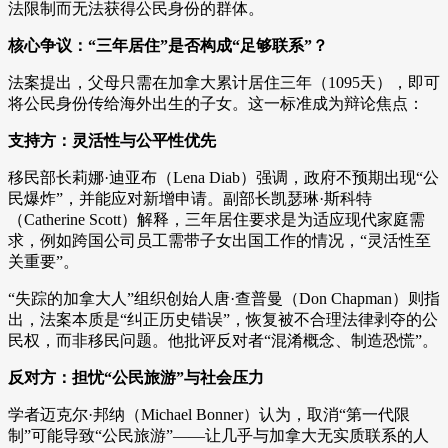
法限制而无法获得公民身份的群体。
核心争议：“三年居住”是否构成“足够联系”？
法案提出，父母只需在加拿大累计居住三年（1095天），即可
将公民身份传给海外出生的子女。这一标准成为辩论焦点：
支持方：灵活性与公平性优先
移民部长莉娜·迪亚布（Lena Diab）强调，政府不预期出现“公
民爆炸”，并能应对新增申请。副部长凯瑟琳·斯科特
（Catherine Scott）解释，三年居住要求是为适应现代家庭需
求，例如跨国公司员工需带子女出国工作的情况，“灵活性至
关重要”。
“失踪的加拿大人”组织创始人唐·查普曼（Don Chapman）则指
出，法案本质是“纠正历史错误”，恢复被不合理法律剥夺的公
民权，而非移民问题。他批评反对者“混淆概念、制造恐慌”。
反对方：担忧“公民旅游”与社会压力
学者迈克尔·邦纳（Michael Bonner）认为，取消“第一代限
制”可能导致“公民旅游”——让几乎与加拿大无实质联系的人