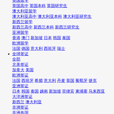
英国留学
英国高中
英国本科
英国研究生
澳大利亚留学
澳大利亚高中
澳大利亚本科
澳大利亚研究生
新西兰留学
新西兰高中
新西兰本科
新西兰研究生
亚洲留学
香港
澳门
新加坡
日本
韩国
泰国
欧洲留学
法国
德国
意大利
西班牙
瑞士
全球签证
全部
北美签证
加拿大
美国
欧洲签证
法国
西班牙
希腊
意大利
丹麦
英国
葡萄牙
捷克
亚洲签证
日本
韩国
泰国
越南
新加坡
菲律宾
柬埔寨
马来西亚
大洋洲签证
新西兰
澳大利亚
非洲签证
非洲各国