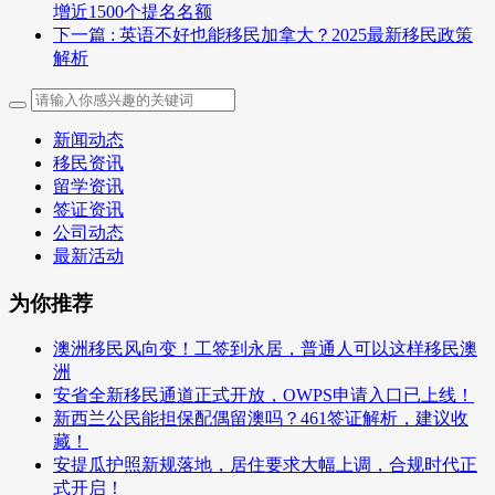
增近1500个提名名额
下一篇
: 英语不好也能移民加拿大？2025最新移民政策
解析
新闻动态
移民资讯
留学资讯
签证资讯
公司动态
最新活动
为你推荐
澳洲移民风向变！工签到永居，普通人可以这样移民澳
洲
安省全新移民通道正式开放，OWPS申请入口已上线！
新西兰公民能担保配偶留澳吗？461签证解析，建议收
藏！
安提瓜护照新规落地，居住要求大幅上调，合规时代正
式开启！